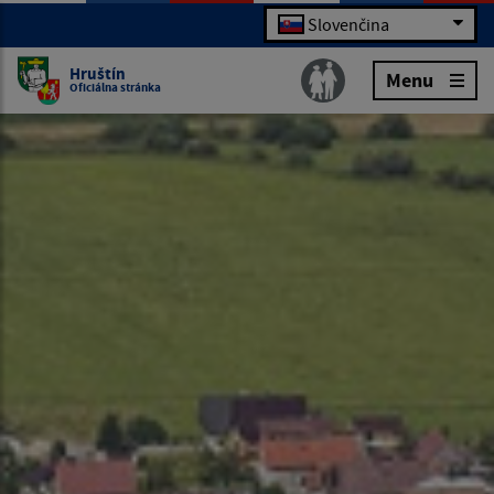
Slovenčina
Hruštín
Menu
Oficiálna stránka