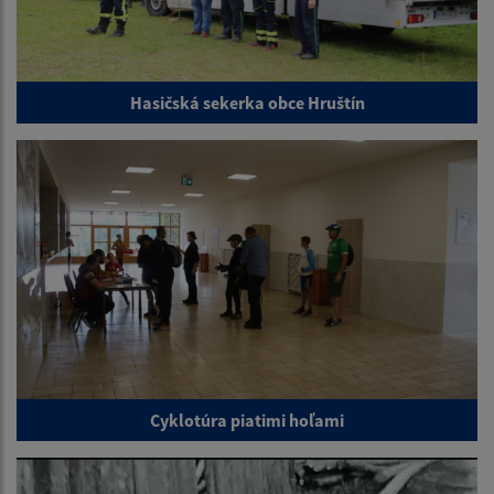
Hasičská sekerka obce Hruštín
Cyklotúra piatimi hoľami