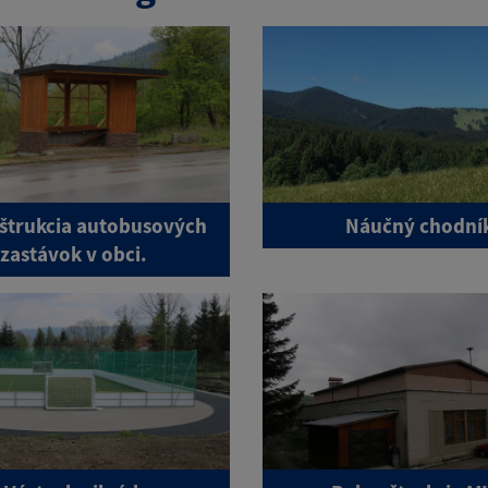
štrukcia autobusových
Náučný chodní
zastávok v obci.