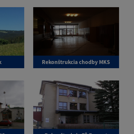
k
Rekonštrukcia chodby MKS