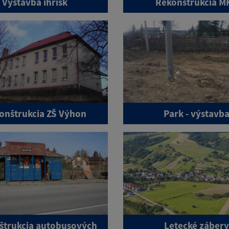
Výstavba ihrísk
Rekonštrukcia M
onštrukcia ZŠ Výhon
Park - výstavb
štrukcia autobusových
Letecké záber