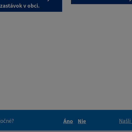
zastávok v obci.
itočné?
Našli
Áno
Nie
Boli tieto informácie pre 
Boli tieto informáci