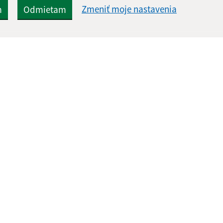
Zmeniť moje nastavenia
m
Odmietam
Rýchle odkazy:
Aktualiz