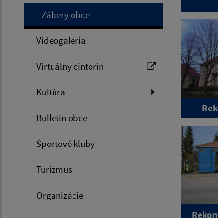
Zábery obce
Videogaléria
Virtuálny cintorín
Kultúra
Rek
Bulletin obce
Športové kluby
Turizmus
Organizácie
Rekon