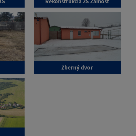
KS
Rekonštrukcia ZŠ Zamost
a
Zberný dvor
y