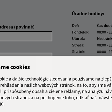
Úradné hodiny:
Deň
Čas doo
adresa (povinné)
Pondelok:
08:00 - 1
Utorok:
Nestrán
Streda:
08:00 - 1
Štvrtok:
08:00 - 1
Piatok:
08:00 - 1
ame cookies
Obedňajšia prestáv
okie a ďalšie technológie sledovania používame na zlepš
 prehliadania našich webových stránok, na to, aby sme v
li prispôsobený obsah a cielené reklamy, na analýzu náv
Google reCaptcha Response
Odoslať
bových stránok a na pochopenie toho, odkiaľ naši návšte
ch
správu
jú.