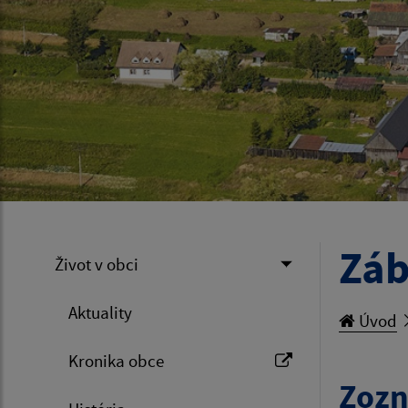
Záb
Život v obci
Aktuality
Úvod
Kronika obce
Zozn