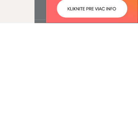
ované:
Správca obsahu: