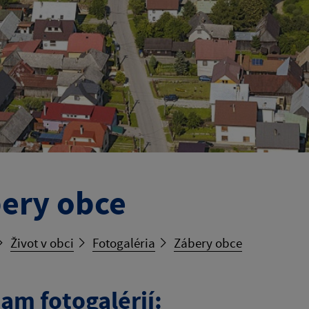
ery obce
Život v obci
Fotogaléria
Zábery obce
am fotogalérií: