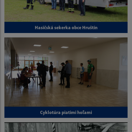
Hasičská sekerka obce Hruštín
Cyklotúra piatimi hoľami