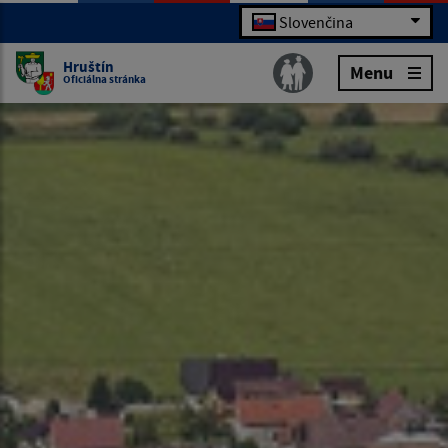
Slovenčina
Hruštín
Menu
Oficiálna stránka