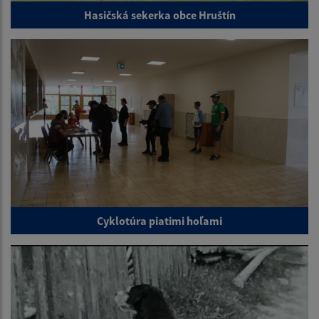
Hasičská sekerka obce Hruštín
Cyklotúra piatimi hoľami