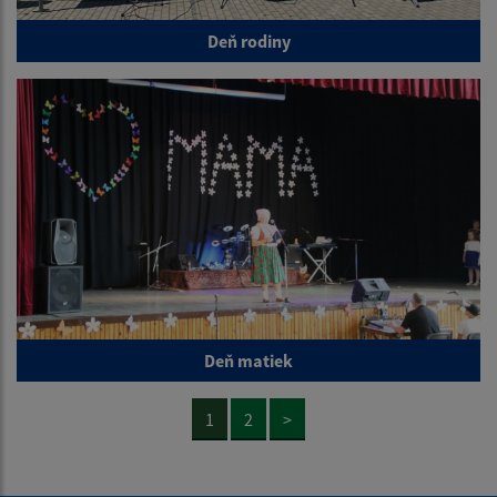
Deň rodiny
Deň matiek
1
2
>