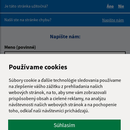
Je táto stránka užitočná?
Áno
Nie
Boli tieto 
Boli 
Našli ste na stránke chybu?
Napíšte nám
Napíšte nám:
Meno (povinné)
Používame cookies
E-mailová adresa (povinné)
Súbory cookie a ďalšie technológie sledovania používame
na zlepšenie vášho zážitku z prehliadania našich
webových stránok, na to, aby sme vám zobrazovali
Text vašej správy (povinné)
prispôsobený obsah a cielené reklamy, na analýzu
návštevnosti našich webových stránok a na pochopenie
toho, odkiaľ naši návštevníci prichádzajú.
Súhlasím