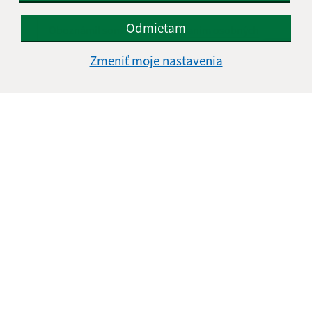
Odmietam
Oboznámil som sa so
spracúvaním osobných
údajov
Zmeniť moje nastavenia
Google reCaptcha Response
Odoslať správu
Úradné hodiny:
Deň
Čas doobeda
Čas poobede
Pondelok:
08:00 - 11:30
12:00 - 15:15
Utorok:
Nestránkový deň
Streda:
08:00 - 11:30
12:00 - 16:45
Štvrtok:
08:00 - 11:30
12:00 - 15:15
Piatok:
08:00 - 11:30
12:00 - 13:45
Obedňajšia prestávka:
11:30 - 12:00