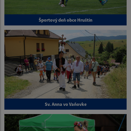
Športový deň obce Hruštín
Sv. Anna vo Vaňovke