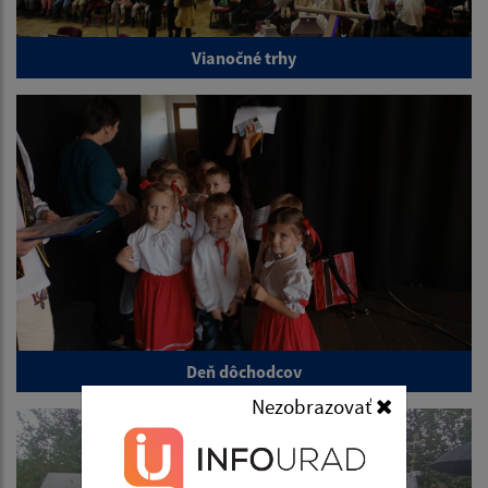
Vianočné trhy
Deň dôchodcov
Nezobrazovať