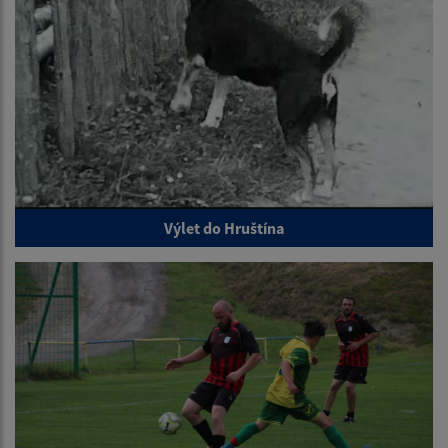
Výlet do Hruštína