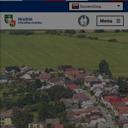
Slovenčina
Hruštín
Menu
Oficiálna stránka