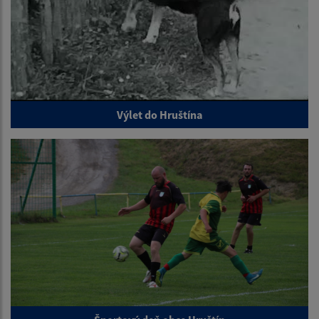
Výlet do Hruštína