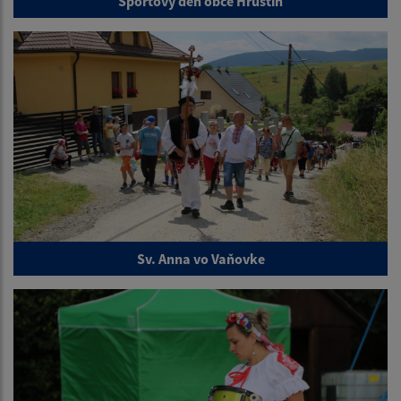
Športový deň obce Hruštín
Sv. Anna vo Vaňovke