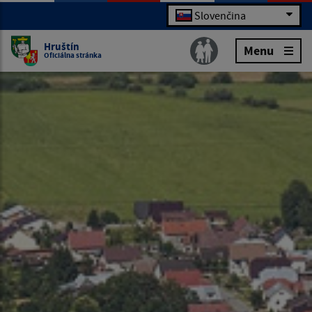
Slovenčina
Hruštín
Menu
Oficiálna stránka