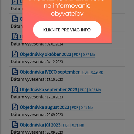
Objednávky január 2024
| PDF | 0.32 Mb
Dátum vyvesenia:
19.02.2024
Objednávky december 2023
| PDF | 0.34 Mb
Dátum vyvesenia:
09.01.2024
Objednávky november 2023
| PDF | 0.3 Mb
Dátum vyvesenia:
09.01.2024
Objednávky október 2023
| PDF | 0.52 Mb
Dátum vyvesenia:
04.12.2023
Objednávka IVECO september
| PDF | 0.19 Mb
Dátum vyvesenia:
17.10.2023
Objednávka september 2023
| PDF | 0.63 Mb
Dátum vyvesenia:
17.10.2023
Objednávka august 2023
| PDF | 0.41 Mb
Dátum vyvesenia:
20.09.2023
Objednávka júl 2023
| PDF | 0.71 Mb
Dátum vyvesenia:
20.09.2023