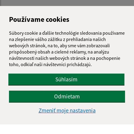
Používame cookies
Je táto stránka užitočná?
Áno
Nie
Boli tieto 
Boli 
Súbory cookie a ďalšie technológie sledovania používame
Našli ste na stránke chybu?
Napíšte nám
na zlepšenie vášho zážitku z prehliadania našich
webových stránok, na to, aby sme vám zobrazovali
prispôsobený obsah a cielené reklamy, na analýzu
Napíšte nám:
návštevnosti našich webových stránok a na pochopenie
Meno (povinné)
toho, odkiaľ naši návštevníci prichádzajú.
Súhlasím
E-mailová adresa (povinné)
Odmietam
Zmeniť moje nastavenia
Text vašej správy (povinné)