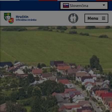
Slovenčina
Hruštín
Menu
Oficiálna stránka