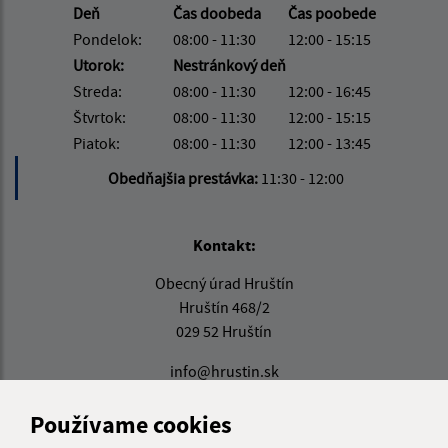
Deň
Čas doobeda
Čas poobede
Pondelok:
08:00 - 11:30
12:00 - 15:15
Utorok:
Nestránkový deň
Streda:
08:00 - 11:30
12:00 - 16:45
Štvrtok:
08:00 - 11:30
12:00 - 15:15
Piatok:
08:00 - 11:30
12:00 - 13:45
Obedňajšia prestávka:
11:30 - 12:00
Kontakt:
Obecný úrad Hruštín
Hruštín 468/2
029 52 Hruštín
info@hrustin.sk
+421 43 557 71 11
Používame cookies
IČO: 00314501