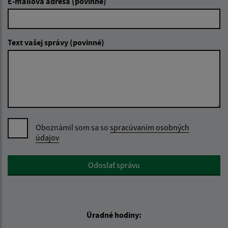
E-mailová adresa (povinné)
Text vašej správy (povinné)
Oboznámil som sa so
spracúvaním osobných
údajov
Google reCaptcha Response
Odoslať správu
Úradné hodiny: