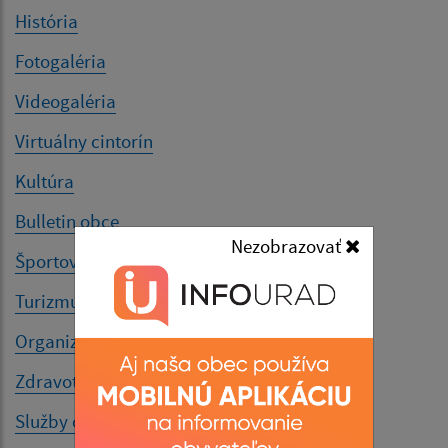
História
Fotogaléria
Videogaléria
Virtuálny cintorín
Kultúra
Bulletin obce
Nezobrazovať
Športové kluby
Turizmus
Organizácie
Zdravotníctvo
Služby občanom