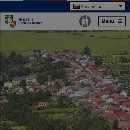
Slovenčina
Hruštín
Menu
Oficiálna stránka