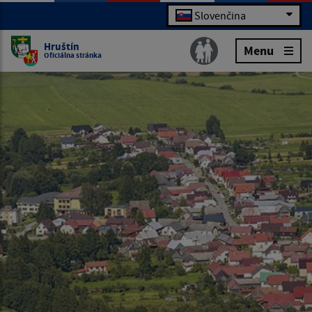
Slovenčina
Hruštín
Menu
Oficiálna stránka