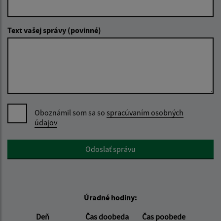
Text vašej správy (povinné)
Oboznámil som sa so
spracúvaním osobných
údajov
Google reCaptcha Response
Odoslať správu
Úradné hodiny:
Deň
Čas doobeda
Čas poobede