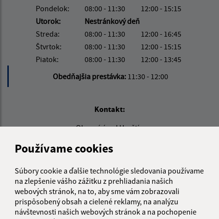
Pondelok:
08:00 - 11:30
12:00 - 15:15
Utorok:
Nestránkový deň
Streda:
08:00 - 11:30
12:00 - 16:45
Štvrtok:
08:00 - 11:30
12:00 - 15:15
Piatok:
08:00 - 11:30
12:00 - 13:45
Obedňajšia prestávka:
11:30 - 12:00
Kontakt:
Obecný úrad Hruštín
Hruštín 468/2
Používame cookies
029 52 Hruštín
info@hrustin.sk
Súbory cookie a ďalšie technológie sledovania používame
na zlepšenie vášho zážitku z prehliadania našich
+421 43 557 71 11
webových stránok, na to, aby sme vám zobrazovali
prispôsobený obsah a cielené reklamy, na analýzu
IČO: 00314501
návštevnosti našich webových stránok a na pochopenie