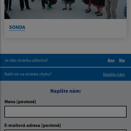
SONDA
Je táto stránka užitočná?
Áno
Nie
Boli tieto 
Boli 
Našli ste na stránke chybu?
Napíšte nám
Napíšte nám:
Meno (povinné)
E-mailová adresa (povinné)