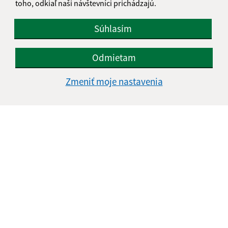
toho, odkiaľ naši návštevníci prichádzajú.
Súhlasím
Odmietam
Zmeniť moje nastavenia
Informácie o stránke:
Vyhlásenie o prístupnosti
Autorské práva
Ochrana osobných údajov