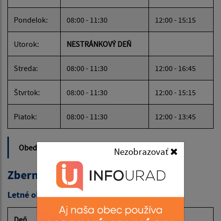
Pondelok:
08:00 - 11:30
12:00 - 15:15
Utorok:
NESTRÁNKOVÝ DEŇ
Streda:
08:00 - 11:30
12:00 - 16:45
Štvrtok:
08:00 - 11:30
12:00 - 15:15
Piatok:
08:00 - 11:30
12:00 - 13:45
Obedňajšia prestávka:
11:30 - 12:00
Nezobrazovať
Zberný dvor - otváracia doba
Letné obdobie: 1.4. – 30.11.
Deň
Čas