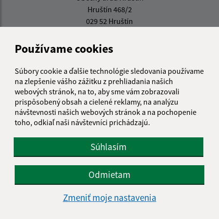
Hruštín 468/2
029 52 Hruštín
info@hrustin.sk
Používame cookies
+421 43 557 71 11
Súbory cookie a ďalšie technológie sledovania používame
IČO: 00314501
na zlepšenie vášho zážitku z prehliadania našich
webových stránok, na to, aby sme vám zobrazovali
prispôsobený obsah a cielené reklamy, na analýzu
návštevnosti našich webových stránok a na pochopenie
toho, odkiaľ naši návštevníci prichádzajú.
Súhlasím
Odmietam
Zmeniť moje nastavenia