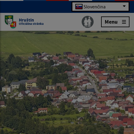
Slovenčina
Hruštín
Menu
Oficiálna stránka