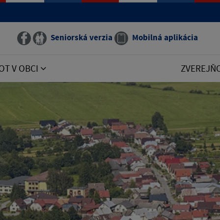
Seniorská verzia
Mobilná aplikácia
OT V OBCI
ZVEREJŇ