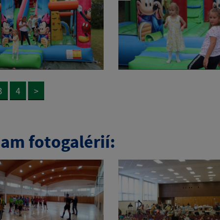
3
4
>
am fotogalérií: