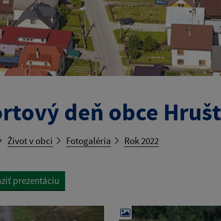
rtový deň obce Hrušt
Život v obci
Fotogaléria
Rok 2022
ziť prezentáciu