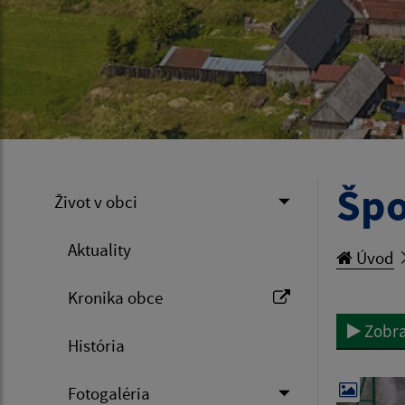
Špo
Život v obci
Aktuality
Úvod
Kronika obce
Zobra
História
Fotogaléria