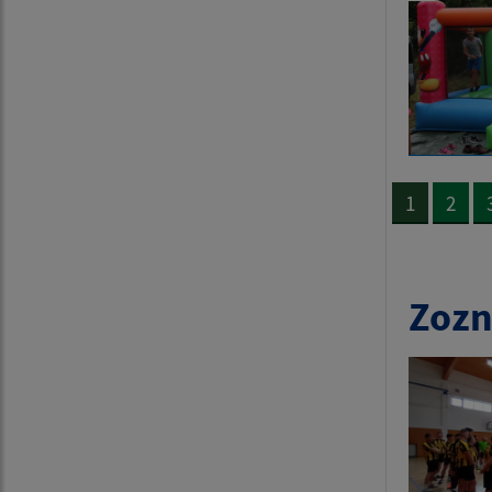
1
2
Zozn