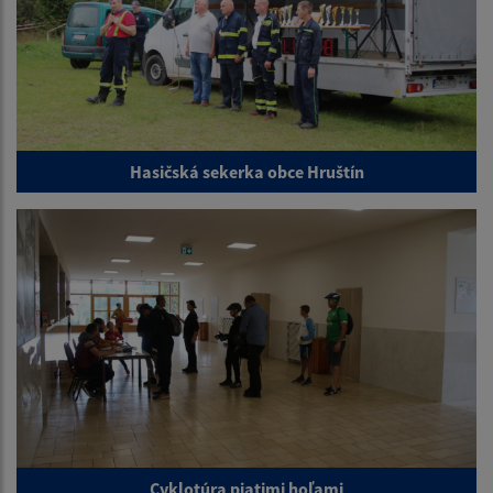
Hasičská sekerka obce Hruštín
Cyklotúra piatimi hoľami