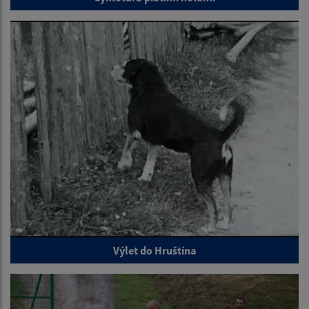
Výlet do Hruštína