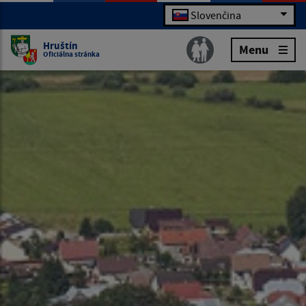
Slovenčina
Hruštín
Menu
Oficiálna stránka