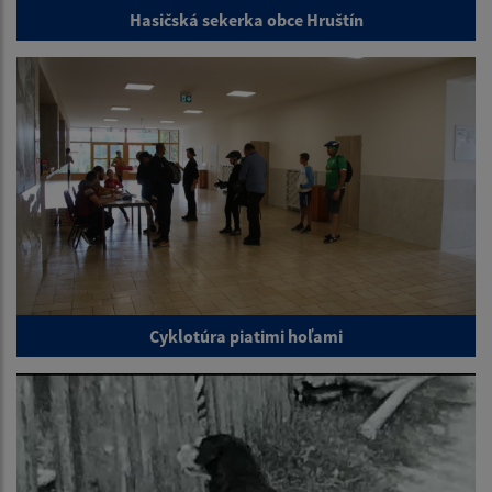
Hasičská sekerka obce Hruštín
Cyklotúra piatimi hoľami