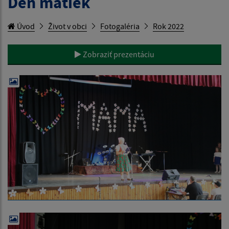
Deň matiek
Úvod
Život v obci
Fotogaléria
Rok 2022
Zobraziť prezentáciu