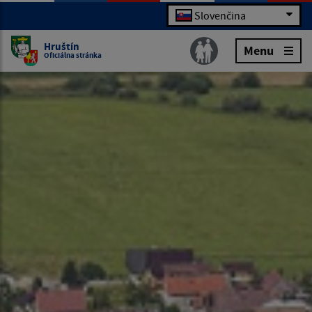
Slovenčina
Hruštín
Menu
Oficiálna stránka