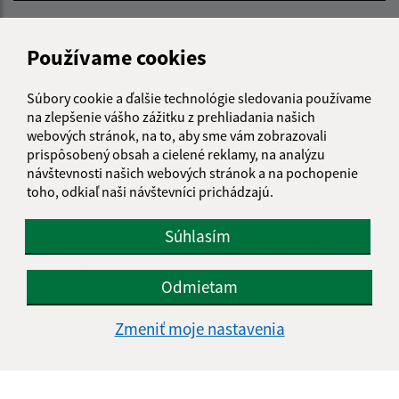
E-mailová adresa (povinné)
Používame cookies
Text vašej správy (povinné)
Súbory cookie a ďalšie technológie sledovania používame
na zlepšenie vášho zážitku z prehliadania našich
webových stránok, na to, aby sme vám zobrazovali
prispôsobený obsah a cielené reklamy, na analýzu
návštevnosti našich webových stránok a na pochopenie
toho, odkiaľ naši návštevníci prichádzajú.
Súhlasím
Oboznámil som sa so
spracúvaním osobných
údajov
Odmietam
Google reCaptcha Response
Odoslať správu
Zmeniť moje nastavenia
Úradné hodiny: