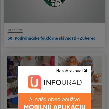
30.07.2026
50. Podroháčske folklórne slávnosti - Zuberec
Nezobrazovať