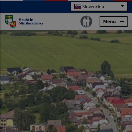
Slovenčina
Hruštín
Menu
Oficiálna stránka