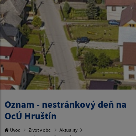
Oznam - nestránkový deň na
OcÚ Hruštín
Úvod
Život v obci
Aktuality