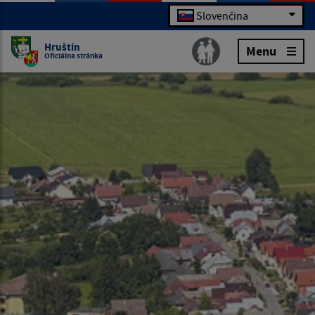
Slovenčina
Hruštín
Menu
Oficiálna stránka