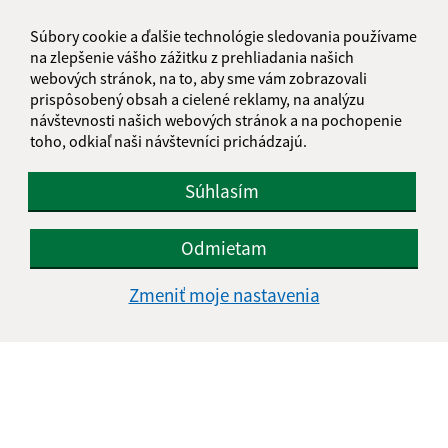
Súbory cookie a ďalšie technológie sledovania používame
na zlepšenie vášho zážitku z prehliadania našich
E-mailová adresa (povinné)
webových stránok, na to, aby sme vám zobrazovali
prispôsobený obsah a cielené reklamy, na analýzu
návštevnosti našich webových stránok a na pochopenie
toho, odkiaľ naši návštevníci prichádzajú.
Text vašej správy (povinné)
Súhlasím
Odmietam
Zmeniť moje nastavenia
Oboznámil som sa so
spracúvaním osobných
údajov
Google reCaptcha Response
Odoslať správu