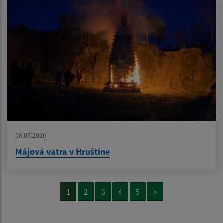
08.05.2026
Májová vatra v Hruštíne
1
2
3
4
5
>