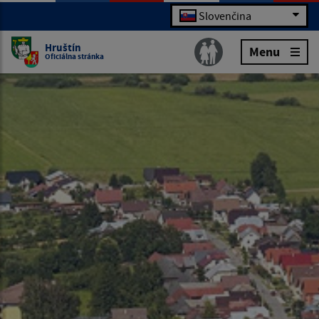
Slovenčina
Hruštín
Menu
Oficiálna stránka