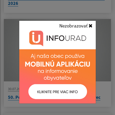
2026
Nezobrazovať
30.07.2026
50. Podroháčske folklórne slávnosti - Zuberec