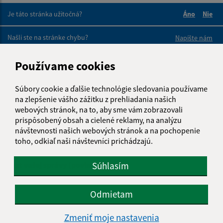
Je táto stránka užitočná?
Áno
Nie
Boli tieto 
Boli 
Našli ste na stránke chybu?
Napíšte nám
Používame cookies
Napíšte nám:
Meno (povinné)
Súbory cookie a ďalšie technológie sledovania používame
na zlepšenie vášho zážitku z prehliadania našich
webových stránok, na to, aby sme vám zobrazovali
prispôsobený obsah a cielené reklamy, na analýzu
E-mailová adresa (povinné)
návštevnosti našich webových stránok a na pochopenie
toho, odkiaľ naši návštevníci prichádzajú.
Súhlasím
Text vašej správy (povinné)
Odmietam
Zmeniť moje nastavenia