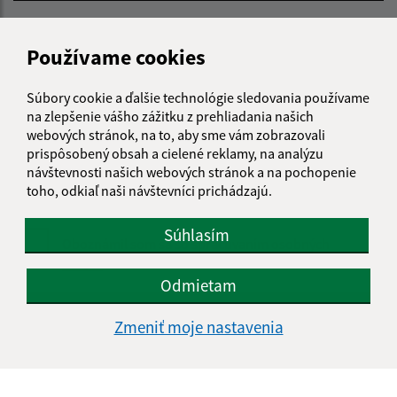
E-mailová adresa (povinné)
Používame cookies
Text vašej správy (povinné)
Súbory cookie a ďalšie technológie sledovania používame
na zlepšenie vášho zážitku z prehliadania našich
webových stránok, na to, aby sme vám zobrazovali
prispôsobený obsah a cielené reklamy, na analýzu
návštevnosti našich webových stránok a na pochopenie
toho, odkiaľ naši návštevníci prichádzajú.
Súhlasím
Oboznámil som sa so
spracúvaním osobných
údajov
Odmietam
Google reCaptcha Response
Odoslať správu
Zmeniť moje nastavenia
Úradné hodiny: