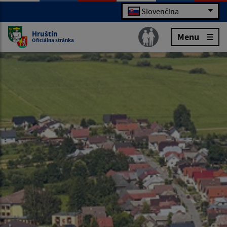
Slovenčina
Hruštín
Menu
Oficiálna stránka