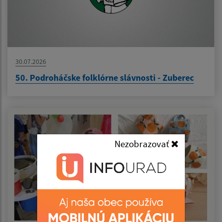
30.07.2026
50. Podroháčske folklórne slávnosti - Zuberec
Nezobrazovať