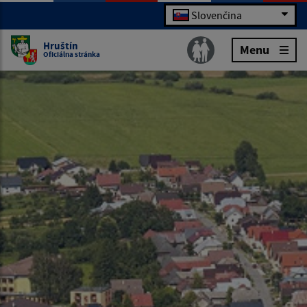
Slovenčina
Hruštín
Menu
Oficiálna stránka