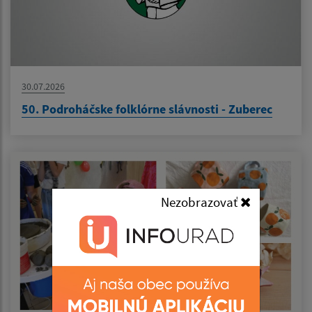
30.07.2026
50. Podroháčske folklórne slávnosti - Zuberec
Nezobrazovať