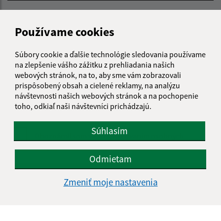
E-mailová adresa (povinné)
Používame cookies
Text vašej správy (povinné)
Súbory cookie a ďalšie technológie sledovania používame
na zlepšenie vášho zážitku z prehliadania našich
webových stránok, na to, aby sme vám zobrazovali
prispôsobený obsah a cielené reklamy, na analýzu
návštevnosti našich webových stránok a na pochopenie
toho, odkiaľ naši návštevníci prichádzajú.
Súhlasím
Oboznámil som sa so
spracúvaním osobných
údajov
Odmietam
Google reCaptcha Response
Odoslať správu
Zmeniť moje nastavenia
Úradné hodiny: