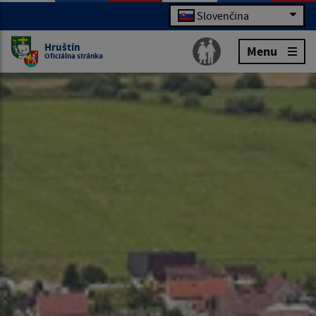
Slovenčina
Hruštín
Menu
Oficiálna stránka