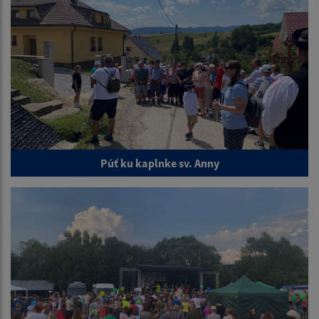
Púť ku kaplnke sv. Anny