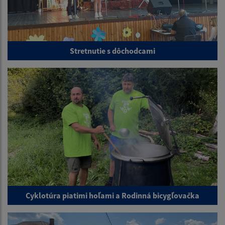
Stretnutie s dôchodcami
Cyklotúra piatimi hoľami a Rodinná bicygľovačka