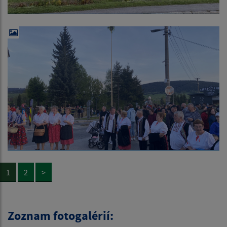
1
2
>
Zoznam fotogalérií: