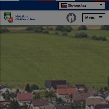
Slovenčina
Hruštín
Menu
Oficiálna stránka