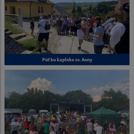
Púť ku kaplnke sv. Anny