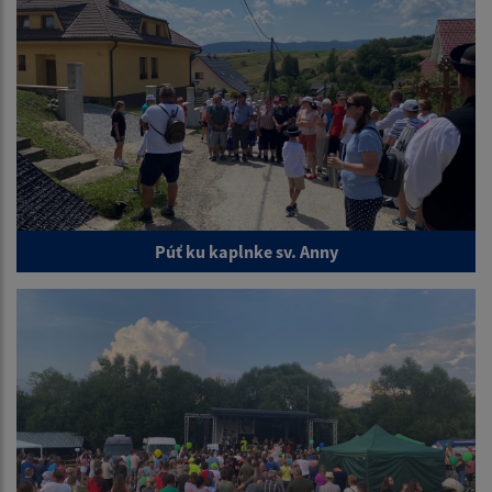
Púť ku kaplnke sv. Anny