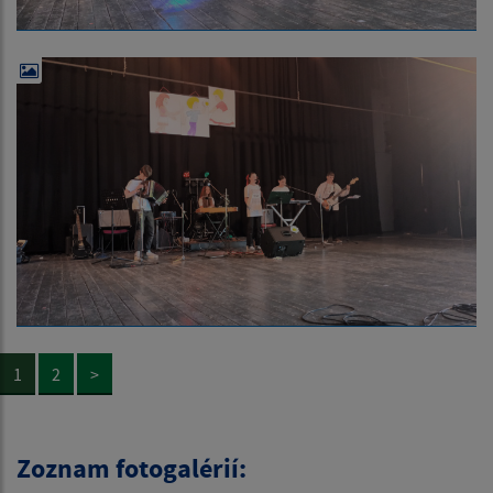
1
2
>
Zoznam fotogalérií: