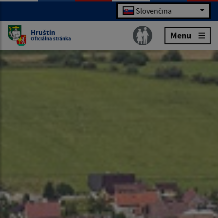
Slovenčina
Hruštín
Menu
Oficiálna stránka