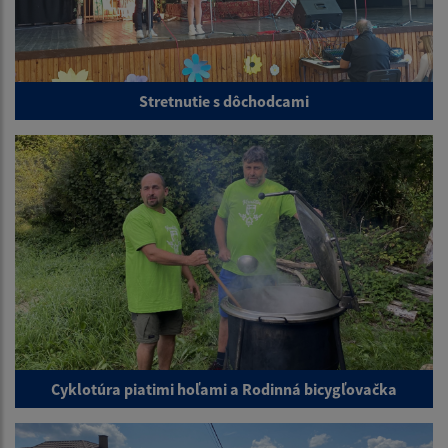
Stretnutie s dôchodcami
Cyklotúra piatimi hoľami a Rodinná bicygľovačka