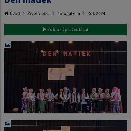
Úvod
Život v obci
Fotogaléria
Rok 2024
Zobraziť prezentáciu