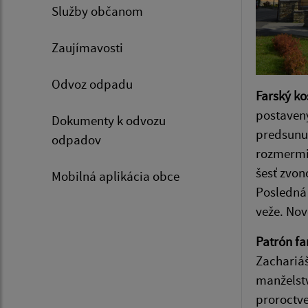
Služby občanom
Zaujímavosti
Odvoz odpadu
Farský ko
postavený
Dokumenty k odvozu
predsunut
odpadov
rozmermi 
šesť zvon
Mobilná aplikácia obce
Posledná 
veže. Nov
Patrón fa
Zachariáš
manželstv
proroctve