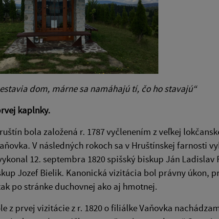
estavia dom, márne sa namáhajú tí, čo ho stavajú“
prvej kaplnky.
ruštín bola založená r. 1787 vyčlenením z veľkej lokčanske
aňovka. V následných rokoch sa v Hruštínskej farnosti vy
 vykonal 12. septembra 1820 spišský biskup Ján Ladislav 
skup Jozef Bielik. Kanonická vizitácia bol právny úkon, p
 tak po stránke duchovnej ako aj hmotnej.
le z prvej vizitácie z r. 1820 o filiálke Vaňovka nachádz