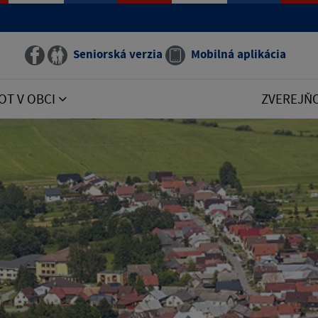
Seniorská verzia
Mobilná aplikácia
OT V OBCI
ZVEREJŇ