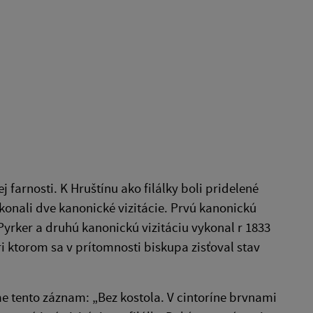
j farnosti. K Hruštínu ako filálky boli pridelené
konali dve kanonické vizitácie. Prvú kanonickú
Pyrker a druhú kanonickú vizitáciu vykonal r 1833
ri ktorom sa v prítomnosti biskupa zisťoval stav
ame tento záznam: „Bez kostola. V cintoríne brvnami