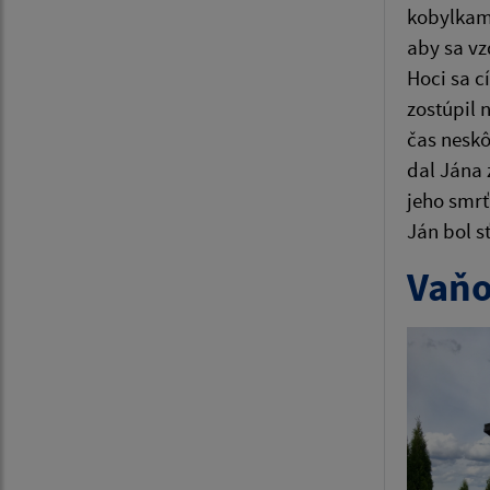
kobylkami
aby sa vzd
Hoci sa cí
zostúpil 
čas neskô
dal Jána 
jeho smrť
Ján bol sť
Vaňo