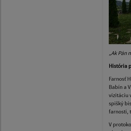
„Ak Pán n
História 
Farnosť H
Babín a V
vizitáciu
spišký bi
farnosti,
V protoko