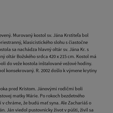
evený. Murovaný kostol sv. Jána Krstiteľa bol
iestranný, klasicistického slohu s čiastočne
stola sa nachádza hlavný oltár sv. Jána Kr. s
ný oltár Božského srdca 420 x 215 cm. Kostol má
boli do veže kostola inštalované vežové hodiny.
 bol konsekrovaný. R. 2002 došlo k výmene krytiny
olroka pred Kristom. Jánovými rodičmi boli
istovej matky Márie. Po rokoch bezdetného
í v chráme, že budú mať syna. Ale Zachariáš o
. Ján viedol pustovnícky život v púšti, živil sa