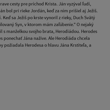
ave cesty pre príchod Krista. Ján vyzýval ľudí,
Ján bol pri rieke Jordán, keď za ním prišiel aj Ježiš.
í. Keď sa Ježiš po krste vynoril z rieky, Duch Svätý
 milovaný Syn, v ktorom mám zaľúbenie." O nejaký
enil s manželkou svojho brata, Herodiádou. Herodes
des ponechať Jána nažive. Ale Herodiáda chcela
aby požiadala Herodesa o hlavu Jána Krstiteľa, a