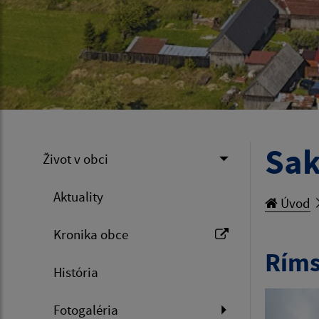
Sak
Život v obci
Aktuality
Úvod
Kronika obce
Ríms
História
Fotogaléria