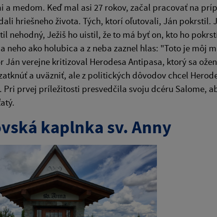
 a medom. Keď mal asi 27 rokov, začal pracovať na prípr
ali hriešneho života. Tých, ktorí oľutovali, Ján pokrstil. 
til nehodný, Ježiš ho uistil, že to má byť on, kto ho pokrst
na neho ako holubica a z neba zaznel hlas: "Toto je môj
r Ján verejne kritizoval Herodesa Antipasa, ktorý sa ož
zatknúť a uväzniť, ale z politických dôvodov chcel Hero
. Pri prvej príležitosti presvedčila svoju dcéru Salome, 
atý.
vská kaplnka sv. Anny