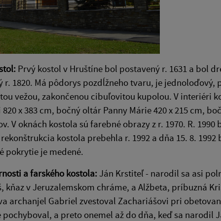
stol:
Prvý kostol v Hruštíne bol postavený r. 1631 a bol dr
 r. 1820. Má pôdorys pozdĺžneho tvaru, je jednoloďový, pr
ou vežou, zakončenou cibuľovitou kupolou. V interiéri ko
820 x 383 cm, bočný oltár Panny Márie 420 x 215 cm, boč
ov. V oknách kostola sú farebné obrazy z r. 1970. R. 1990 
rekonštrukcia kostola prebehla r. 1992 a dňa 15. 8. 1992
é pokrytie je medené.
rnosti a farského kostola:
Ján Krstiteľ - narodil sa asi p
, kňaz v Jeruzalemskom chráme, a Alžbeta, príbuzná Kr
a archanjel Gabriel zvestoval Zachariášovi pri obetovan
 pochyboval, a preto onemel až do dňa, keď sa narodil Ján