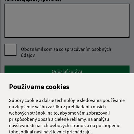
Oboznámil som sa so
spracúvaním osobných
údajov
Google reCaptcha Response
Odoslať správu
Používame cookies
Súbory cookie a ďalšie technológie sledovania používame
Úradné hodiny:
na zlepšenie vášho zážitku z prehliadania našich
Deň
Čas doobeda
Čas poobede
webových stránok, na to, aby sme vám zobrazovali
prispôsobený obsah a cielené reklamy, na analýzu
Pondelok:
08:00 - 11:30
12:00 - 15:15
návštevnosti našich webových stránok a na pochopenie
Utorok:
Nestránkový deň
toho, odkiaľ naši návštevníci prichádzajú.