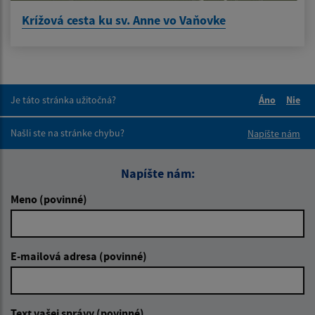
Krížová cesta ku sv. Anne vo Vaňovke
Je táto stránka užitočná?
Áno
Nie
Boli tieto 
Boli 
Našli ste na stránke chybu?
Napíšte nám
Napíšte nám:
Meno (povinné)
E-mailová adresa (povinné)
Text vašej správy (povinné)