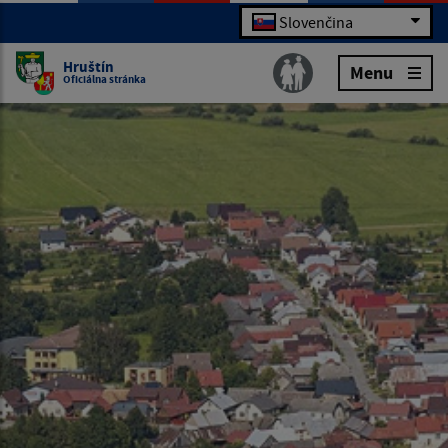
Slovenčina
Hruštín
Menu
Oficiálna stránka