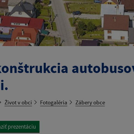
onštrukcia autobuso
i.
Život v obci
Fotogaléria
Zábery obce
ziť prezentáciu