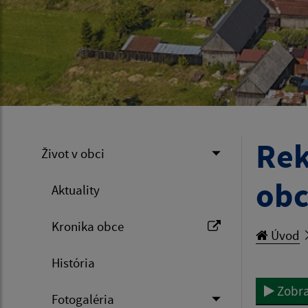
Rek
Život v obci
obc
Aktuality
Kronika obce
Úvod
História
Zobra
Fotogaléria