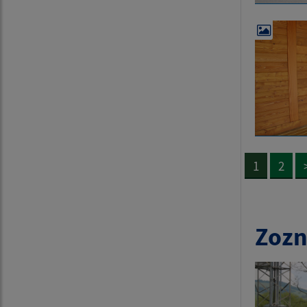
1
2
Zozn