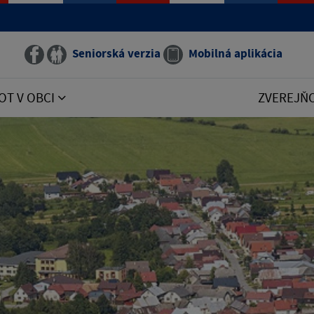
Seniorská verzia
Mobilná aplikácia
OT V OBCI
ZVEREJŇ