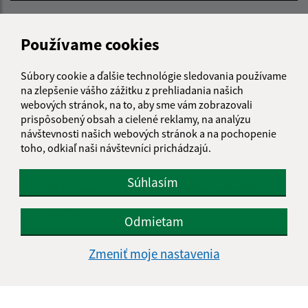
E-mailová adresa (povinné)
Používame cookies
Text vašej správy (povinné)
Súbory cookie a ďalšie technológie sledovania používame
na zlepšenie vášho zážitku z prehliadania našich
webových stránok, na to, aby sme vám zobrazovali
prispôsobený obsah a cielené reklamy, na analýzu
návštevnosti našich webových stránok a na pochopenie
toho, odkiaľ naši návštevníci prichádzajú.
Súhlasím
Oboznámil som sa so
spracúvaním osobných
údajov
Odmietam
Google reCaptcha Response
Odoslať správu
Zmeniť moje nastavenia
Úradné hodiny: