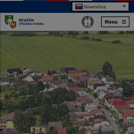
Slovenčina
Hruštín
Menu
Oficiálna stránka