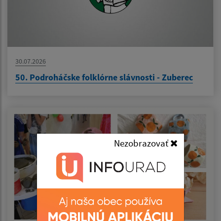
30.07.2026
50. Podroháčske folklórne slávnosti - Zuberec
Nezobrazovať