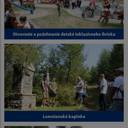
Otvorenie a požehnanie detské inkluzívneho ihriska
Lomnianská kaplnka