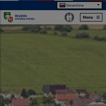
Slovenčina
Hruštín
Menu
Oficiálna stránka