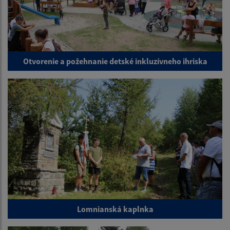
Otvorenie a požehnanie detské inkluzívneho ihriska
Lomnianská kaplnka