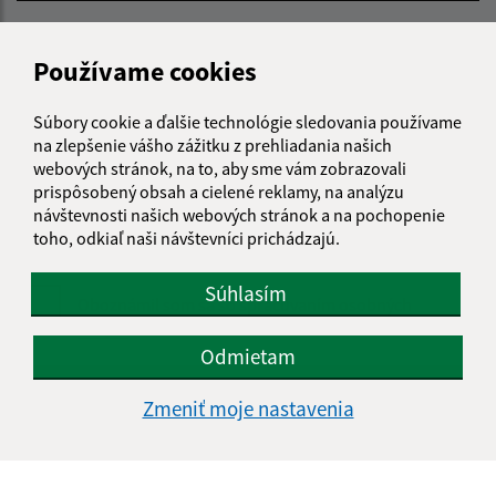
E-mailová adresa (povinné)
Používame cookies
Text vašej správy (povinné)
Súbory cookie a ďalšie technológie sledovania používame
na zlepšenie vášho zážitku z prehliadania našich
webových stránok, na to, aby sme vám zobrazovali
prispôsobený obsah a cielené reklamy, na analýzu
návštevnosti našich webových stránok a na pochopenie
toho, odkiaľ naši návštevníci prichádzajú.
Súhlasím
Oboznámil som sa so
spracúvaním osobných
údajov
Odmietam
Google reCaptcha Response
Odoslať správu
Zmeniť moje nastavenia
Úradné hodiny: