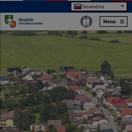
Slovenčina
Hruštín
Menu
Oficiálna stránka