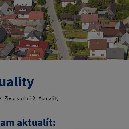
uality
Život v obci
Aktuality
am aktualít: