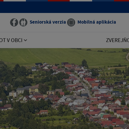
Seniorská verzia
Mobilná aplikácia
OT V OBCI
ZVEREJŇ