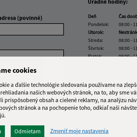
Úradné hodiny:
Deň
Čas doo
adresa (povinné)
Pondelok:
08:00 - 1
Utorok:
Nestrán
Streda:
08:00 - 1
Štvrtok:
08:00 - 1
Piatok:
08:00 - 1
Obedňajšia prestáv
ame cookies
okie a ďalšie technológie sledovania používame na zlepš
 prehliadania našich webových stránok, na to, aby sme v
li prispôsobený obsah a cielené reklamy, na analýzu náv
Google reCaptcha Response
Odoslať
ch
bových stránok a na pochopenie toho, odkiaľ naši návšte
správu
jú.
Zmeniť moje nastavenia
m
Odmietam