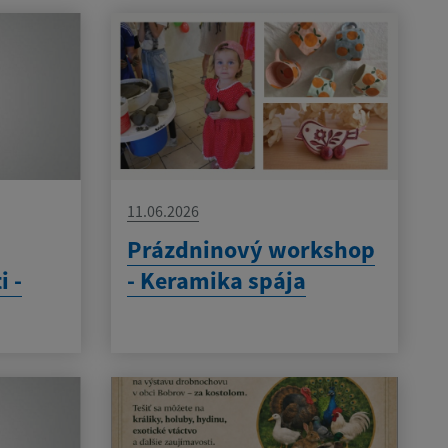
11.06.2026
Prázdninový workshop
i -
- Keramika spája