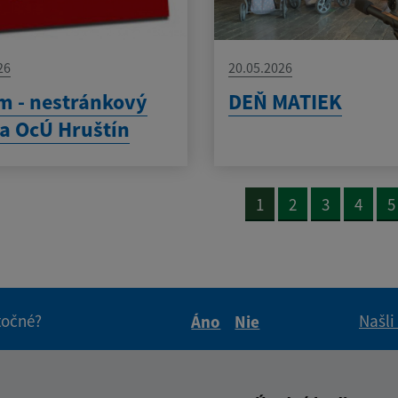
26
20.05.2026
 - nestránkový
DEŇ MATIEK
a OcÚ Hruštín
1
2
3
4
5
itočné?
Našli
Áno
Nie
Boli tieto informácie pre 
Boli tieto informáci