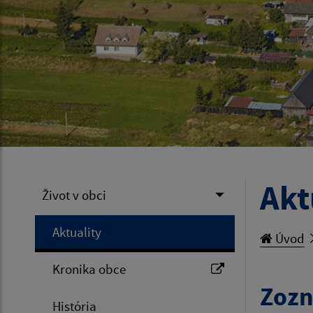
Akt
Život v obci
Aktuality
Úvod
Kronika obce
Zozn
História