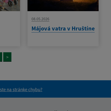
08.05.2026
Májová vatra v Hruštíne
>
 ste na stránke chybu?
vás užitočné?
e pre vás užitočné?