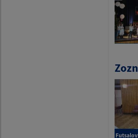
Zozn
Futsalov