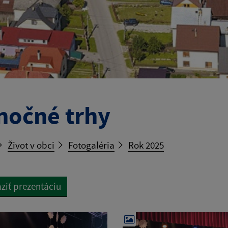
nočné trhy
Život v obci
Fotogaléria
Rok 2025
ziť prezentáciu