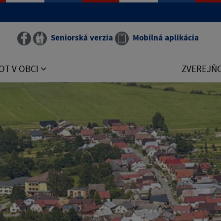
Seniorská verzia
Mobilná aplikácia
OT V OBCI
ZVEREJŇ