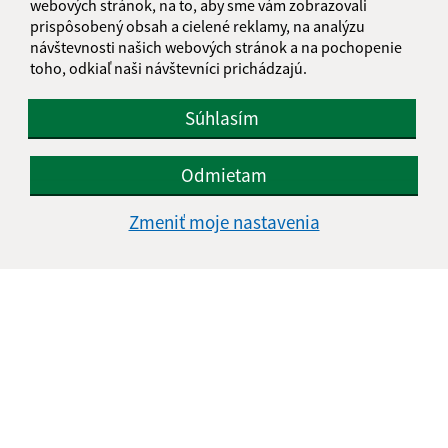
webových stránok, na to, aby sme vám zobrazovali
prispôsobený obsah a cielené reklamy, na analýzu
návštevnosti našich webových stránok a na pochopenie
Text vašej správy (povinné)
toho, odkiaľ naši návštevníci prichádzajú.
Súhlasím
Odmietam
Oboznámil som sa so
spracúvaním osobných
Zmeniť moje nastavenia
údajov
Google reCaptcha Response
Odoslať správu
Úradné hodiny:
Deň
Čas doobeda
Čas poobede