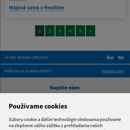
Májová vatra v Hruštíne
1
2
3
4
5
>
Je táto stránka užitočná?
Áno
Nie
Boli tieto 
Boli 
Našli ste na stránke chybu?
Napíšte nám
Napíšte nám:
Meno (povinné)
Používame cookies
Súbory cookie a ďalšie technológie sledovania používame
E-mailová adresa (povinné)
na zlepšenie vášho zážitku z prehliadania našich