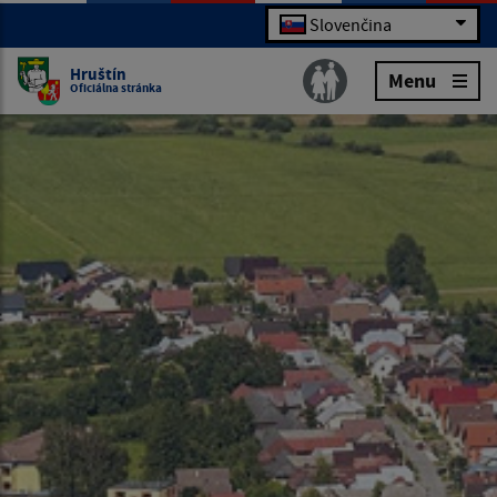
Slovenčina
Hruštín
Menu
Oficiálna stránka