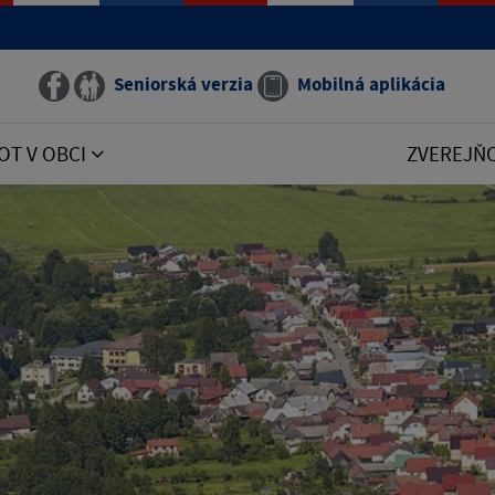
Seniorská verzia
Mobilná aplikácia
OT V OBCI
ZVEREJŇ