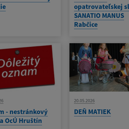
ie
opatrovateľskej s
SANATIO MANUS
Rabčice
26
20.05.2026
 - nestránkový
DEŇ MATIEK
a OcÚ Hruštín