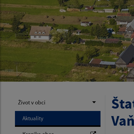
Šta
Život v obci
Va
Aktuality
Kronika obce