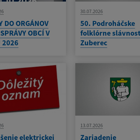
26
30.07.2026
Y DO ORGÁNOV
50. Podroháčske
SPRÁVY OBCÍ V
folklórne slávnost
 2026
Zuberec
26
13.07.2026
šenie elektrickej
Zariadenie