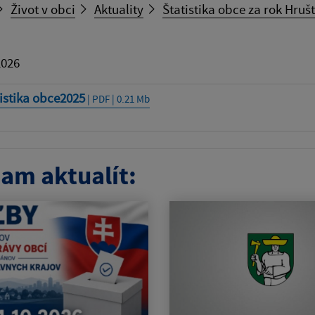
Život v obci
Aktuality
Štatistika obce za rok Hruš
2026
istika obce2025
| PDF | 0.21 Mb
am aktualít: