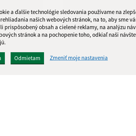
Piatok:
08:00 - 1
okie a ďalšie technológie sledovania používame na zlepš
Obedňajšia prestáv
 prehliadania našich webových stránok, na to, aby sme v
li prispôsobený obsah a cielené reklamy, na analýzu náv
bových stránok a na pochopenie toho, odkiaľ naši návšte
jú.
Google reCaptcha Response
Odoslať
ch
správu
Zmeniť moje nastavenia
m
Odmietam