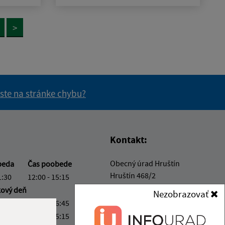
>
 ste na stránke chybu?
vás užitočné?
e pre vás užitočné?
Kontakt:
Obecný úrad Hruštín
beda
Čas poobede
Hruštín 468/2
1:30
12:00 - 15:15
029 52 Hruštín
kový deň
Nezobrazovať
1:30
12:00 - 16:45
info@hrustin.sk
1:30
12:00 - 15:15
+421 43 557 71 11