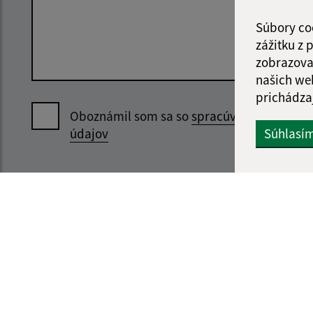
Súbory co
zážitku z
zobrazova
našich we
prichádza
Oboznámil som sa so
spracúvaním osobný
údajov
Súhlasí