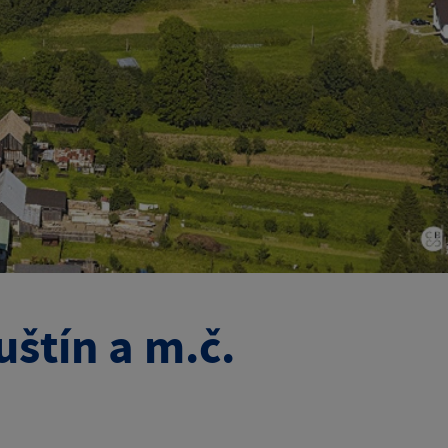
uštín a m.č.