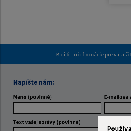
Boli tieto informácie pre vás už
Napíšte nám:
Meno (povinné)
E-mailová 
Text vašej správy (povinné)
Použív