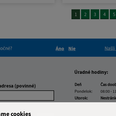
1
2
3
4
5
itočné?
Našli
Áno
Nie
Boli tieto informácie pre 
Boli tieto informáci
Úradné hodiny:
Deň
Čas doo
adresa (povinné)
Pondelok:
08:00 - 1
Utorok:
Nestrán
Streda:
08:00 - 1
Štvrtok:
08:00 - 1
ame cookies