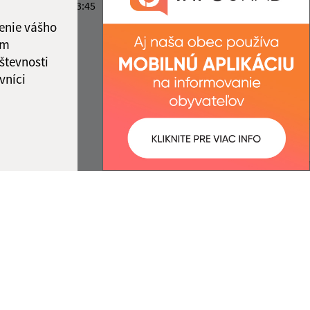
1:30
12:00 - 13:45
IČO: 00314501
enie vášho
ka:
11:30 - 12:00
ám
števnosti
vníci