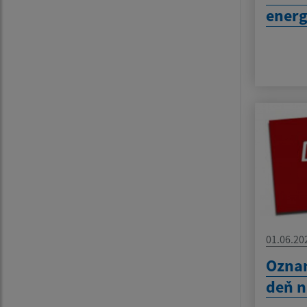
energ
01.06.20
Oznam
deň n