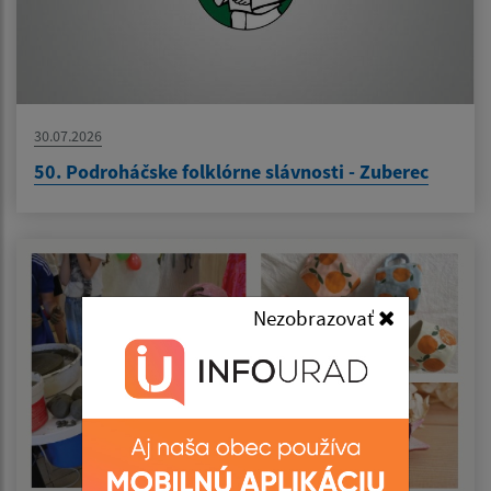
30.07.2026
50. Podroháčske folklórne slávnosti - Zuberec
Nezobrazovať