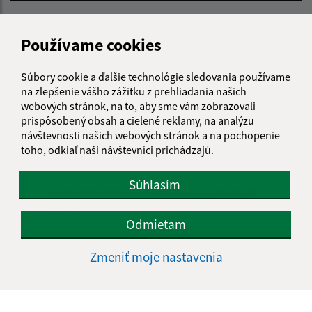
E-mailová adresa (povinné)
Používame cookies
Text vašej správy (povinné)
Súbory cookie a ďalšie technológie sledovania používame
na zlepšenie vášho zážitku z prehliadania našich
webových stránok, na to, aby sme vám zobrazovali
prispôsobený obsah a cielené reklamy, na analýzu
návštevnosti našich webových stránok a na pochopenie
toho, odkiaľ naši návštevníci prichádzajú.
Súhlasím
Oboznámil som sa so
spracúvaním osobných
údajov
Odmietam
Google reCaptcha Response
Odoslať správu
Zmeniť moje nastavenia
Úradné hodiny: