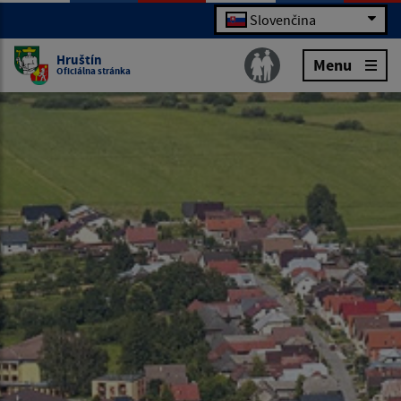
Slovenčina
Hruštín
Menu
Oficiálna stránka