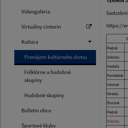
TERMÍN 
Videogaléria
Sadzobník
https://
Virtuálny cintorín
Kultúra
Piatok
Prenájom kultúrneho domu
Sobota
Nedeľa
Folklórne a hudobné
Pondelok
skupiny
Utorok
Hudobné skupiny
Streda
Štvrtok
Bulletin obce
Piatok
Sobota
Športové kluby