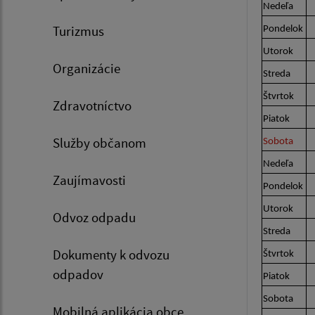
Nedeľa
Turizmus
Pondelok
Utorok
Organizácie
Streda
Štvrtok
Zdravotníctvo
Piatok
Služby občanom
Sobota
Nedeľa
Zaujímavosti
Pondelok
Utorok
Odvoz odpadu
Streda
Dokumenty k odvozu
Štvrtok
odpadov
Piatok
Sobota
Mobilná aplikácia obce