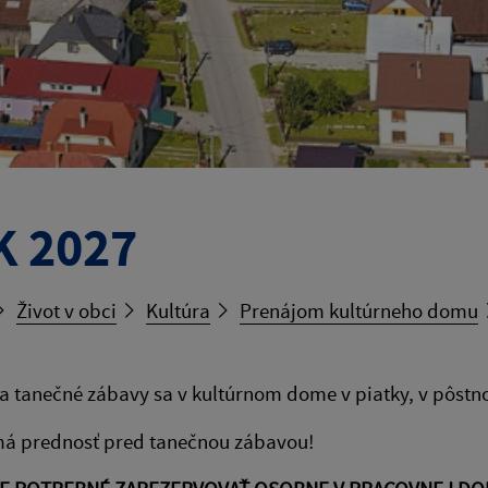
 2027
Život v obci
Kultúra
Prenájom kultúrneho domu
a tanečné zábavy sa v kultúrnom dome v piatky, v pôst
á prednosť pred tanečnou zábavou!