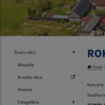
ROK
Život v obci
Aktuality
Úvod
Kronika obce
Koncerty 
História
Svadba m
Fotogaléria