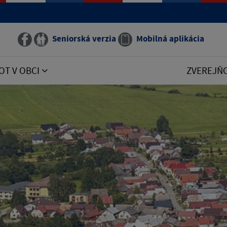
Seniorská verzia
Mobilná aplikácia
OT V OBCI
ZVEREJŇ