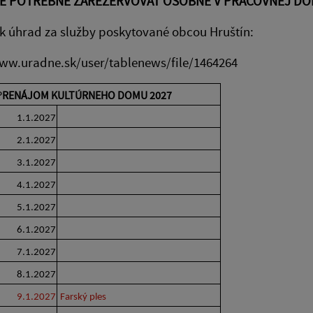
JE POTREBNÉ ZAREZERVOVAŤ OSOBNE V PRACOVNEJ DO
 úhrad za služby poskytované obcou Hruštín:
www.uradne.sk/user/tablenews/file/1464264
P
RENÁJOM KULTÚRNEHO DOMU 2027
1.1.2027
2.1.2027
3.1.2027
4.1.2027
5.1.2027
6.1.2027
7.1.2027
8.1.2027
9.1.2027
Farský ples