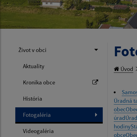
Fot
Život v obci
Aktuality
Úvod
Kronika obce
Samo
História
Úradná t
obec
Obe
Fotogaléria
úrad
Úra
hodiny
St
Videogaléria
obce
Obe