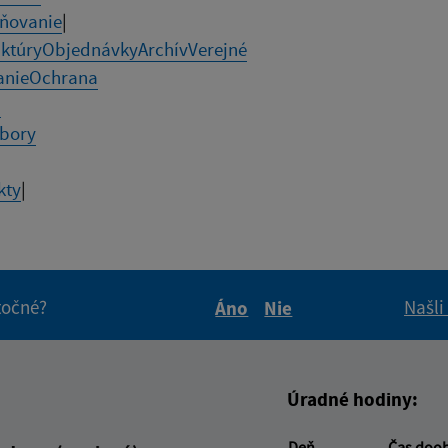
jňovanie
|
ktúry
Objednávky
Archív
Verejné
anie
Ochrana
h
bory
kty
|
itočné?
Našli
Áno
Nie
Boli tieto informácie pre 
Boli tieto informáci
Úradné hodiny:
Deň
Čas doo