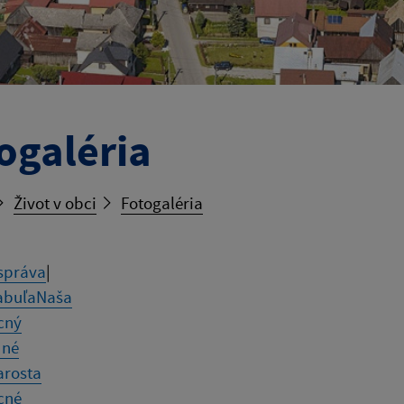
ogaléria
Život v obci
Fotogaléria
správa
|
abuľa
Naša
cný
dné
arosta
cné