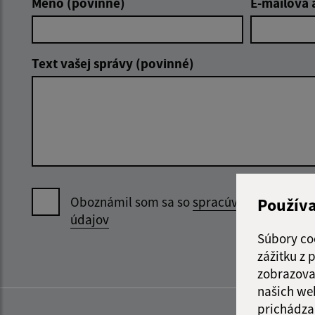
Meno (povinné)
E-mailová 
Text vašej správy (povinné)
Oboznámil som sa so
spracúvaním osobný
Použív
údajov
Súbory co
zážitku z
zobrazova
našich we
prichádza