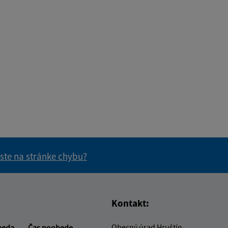
 ste na stránke chybu?
vás užitočné?
e pre vás užitočné?
Kontakt:
Obecný úrad Hruštín
beda
Čas poobede