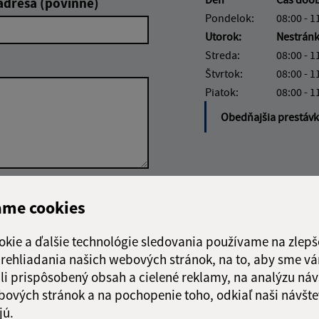
adresa (povinné)
Pondelok:
08:00 - 1
Utorok:
Nestrán
Streda:
08:00 - 1
Štvrtok:
08:00 - 1
Piatok:
08:00 - 1
Obedňajšia prestáv
Google reCaptcha Response
Odoslať
ch
ame cookies
správu
okie a ďalšie technológie sledovania používame na zlepš
 prehliadania našich webových stránok, na to, aby sme v
li prispôsobený obsah a cielené reklamy, na analýzu náv
bových stránok a na pochopenie toho, odkiaľ naši návšte
jú.