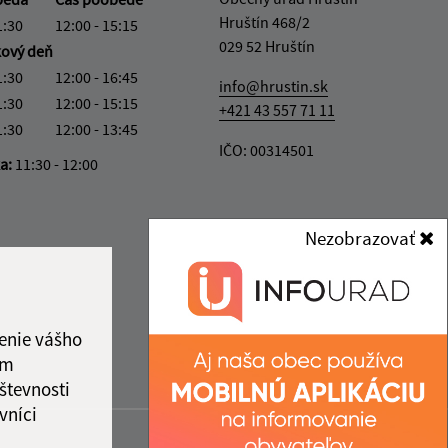
Hruštín 468/2
1:30
12:00 - 15:15
029 52 Hruštín
kový deň
1:30
12:00 - 16:45
info@hrustin.sk
1:30
12:00 - 15:15
+421 43 557 71 11
1:30
12:00 - 13:45
IČO: 00314501
ka:
11:30 - 12:00
Nezobrazovať
enie vášho
ám
števnosti
vníci