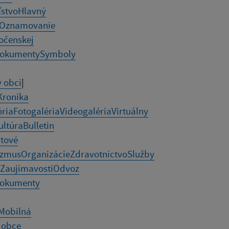
ľstvo
Hlavný
Oznamovanie
očenskej
okumenty
Symboly
v obci
|
Kronika
ória
Fotogaléria
Videogaléria
Virtuálny
ultúra
Bulletin
tové
izmus
Organizácie
Zdravotníctvo
Služby
Zaujímavosti
Odvoz
okumenty
Mobilná
 obce