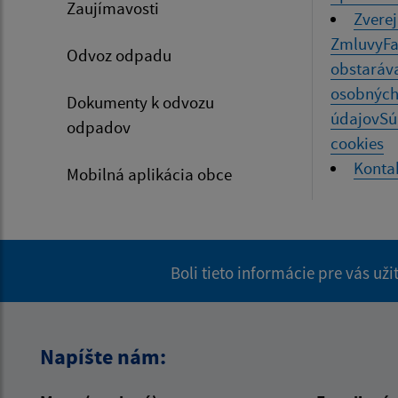
Zaujímavosti
Zvere
Zmluvy
Fa
Odvoz odpadu
obstaráv
osobnýc
Dokumenty k odvozu
údajov
Sú
odpadov
cookies
Konta
Mobilná aplikácia obce
Boli tieto informácie pre vás už
Napíšte nám: