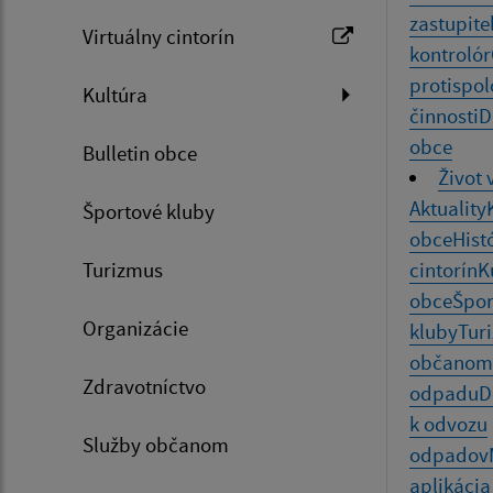
zastupite
Virtuálny cintorín
kontrolór
protispol
Kultúra
činnosti
D
obce
Bulletin obce
Život 
Aktuality
Športové kluby
obce
Hist
Turizmus
cintorín
K
obce
Špor
Organizácie
kluby
Tur
občanom
Zdravotníctvo
odpadu
D
k odvozu
Služby občanom
odpadov
aplikácia