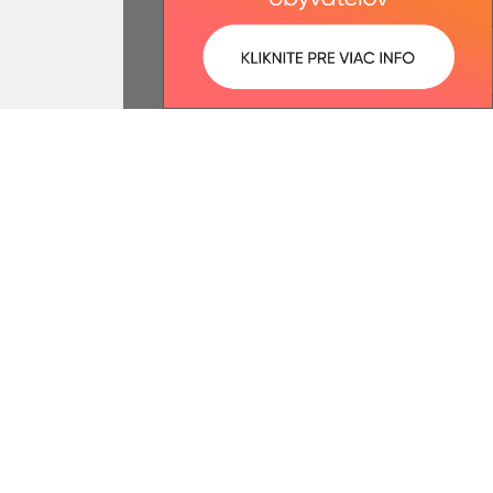
ované:
Správca obsahu:
07:34 hod.
Správca obsahu je Obec Hruštín.
Vytvorené v súlade s
Jednotným
dizajn manuálom elektronických
služieb.