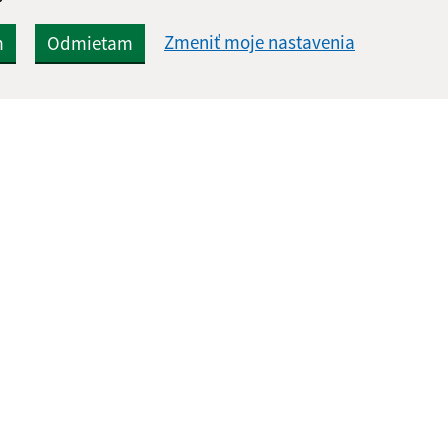
Zmeniť moje nastavenia
m
Odmietam
Rýchle odkazy:
Aktualiz
nku
Aktuality
05.08.2026 
Naša obec
RSS
História
Fotogaléria