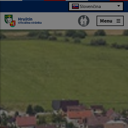
Slovenčina
Hruštín
Menu
Oficiálna stránka