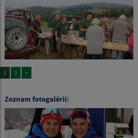
1
2
>
Zoznam fotogalérií: