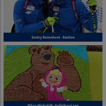
Sestry Remeňové - biatlon
Milan Michalčík- Guľôčkový sen