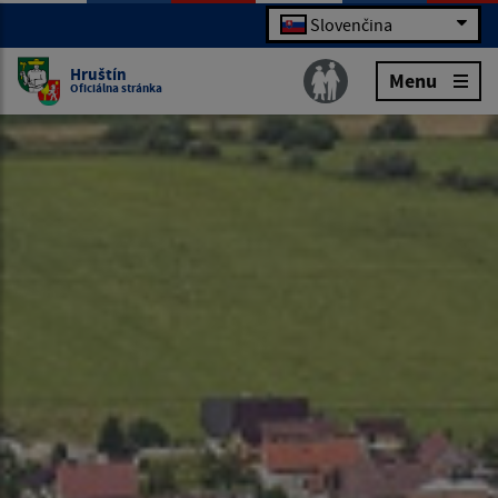
Slovenčina
Hruštín
Menu
Oficiálna stránka