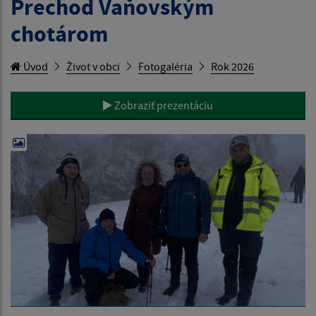
Prechod Vaňovským
chotárom
Úvod
Život v obci
Fotogaléria
Rok 2026
Zobraziť prezentáciu