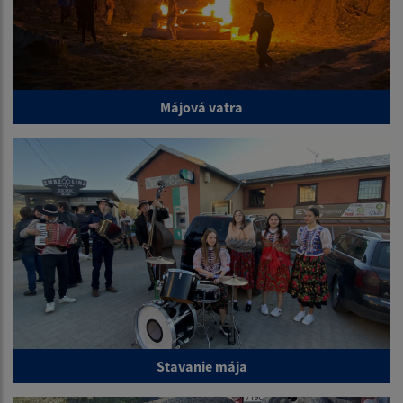
Májová vatra
Stavanie mája