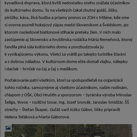
kyvadlová doprava, ktorá kvôli nedostatku snehu zvážala účastníkov
do kultúrneho domu. Tu na všetkých čakal chutný guláš, šišky,
pirôžky, káva, živá hudba a priamy prenos zo ZOH v Miláne, kde sme
si svorne pozreli hokejový zápas medzi Slovenskom a Švédskom, po
ktorom nasledoval biatlonové stíhacie preteky žien. V nich malo
zastúpenie aj Slovensko a hruštínska rodáčka Mária Remeňová, ktorej
fandila plná sála kultúrneho domu a povzbudzovala ju
k vynikajúcemu výkonu. Všetci sa vrátili po takejto turistike šťastní
a s dobrou náladou. V kultúrnom dome ešte dostali vlajku, nálepku
i darček – hrnček na čaj a čaj s medíkom.
Poďakovanie patrí všetkým, ktorí sa spolupodieľali na organizácii
tohto ročníka, samozrejme aj všetkým účastníkom, našim rodinám,
chlapom z OŠK, Obci Hruštín a sponzorom – Syrárska výroba Miroslav
Šeliga, Yovox – rozličný tovar, Ing. Jozef Snovák, Jaroslav Smidžár, ŠŠ
strechy – Štefan Škapec. Guľáš varil Jožko Gábor, šišky pripravili
Helena Teťáková a Marta Gáborová.