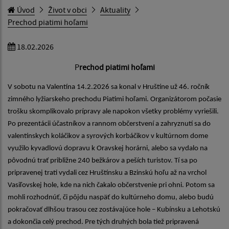
Úvod
Život v obci
Aktuality
Prechod piatimi hoľami
18.02.2026
P
rechod piatimi hoľami
V sobotu na Valentína 14.2.2026 sa konal v Hruštíne už 46. ročník
zimného lyžiarskeho prechodu Piatimi hoľami. Organizátorom počasie
trošku skomplikovalo prípravy ale napokon všetky problémy vyriešili.
Po prezentácii účastníkov a rannom občerstvení a zahryznutí sa do
valentínskych koláčikov a syrových korbáčikov v kultúrnom dome
využilo kyvadlovú dopravu k Oravskej horárni, alebo sa vydalo na
pôvodnú trať približne 240 bežkárov a peších turistov. Tí sa po
pripravenej trati vydali cez Hruštínsku a Bzinskú hoľu až na vrchol
Vasiľovskej hole, kde na nich čakalo občerstvenie pri ohni. Potom sa
mohli rozhodnúť, či pôjdu naspäť do kultúrneho domu, alebo budú
pokračovať dlhšou trasou cez zostávajúce hole – Kubínsku a Lehotskú
a dokončia celý prechod. Pre tých druhých bola tiež pripravená