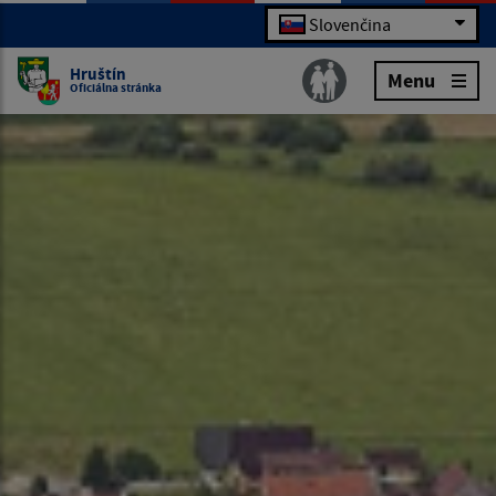
Slovenčina
Hruštín
Menu
Oficiálna stránka