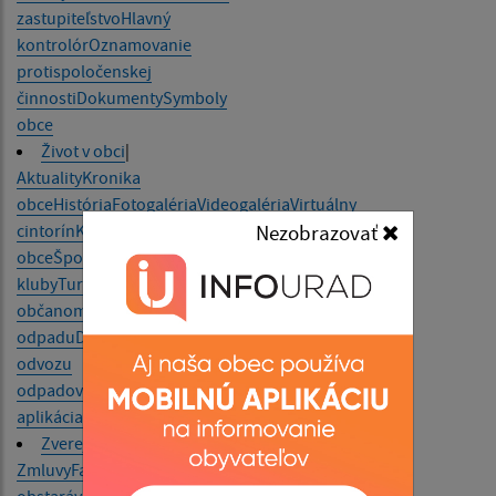
zastupiteľstvo
Hlavný
kontrolór
Oznamovanie
protispoločenskej
činnosti
Dokumenty
Symboly
obce
Život v obci
|
Aktuality
Kronika
obce
História
Fotogaléria
Videogaléria
Virtuálny
cintorín
Kultúra
Bulletin
Nezobrazovať
obce
Športové
kluby
Turizmus
Organizácie
Zdravotníctvo
Služby
občanom
Zaujímavosti
Odvoz
odpadu
Dokumenty k
odvozu
odpadov
Mobilná
aplikácia obce
Zverejňovanie
|
Zmluvy
Faktúry
Objednávky
Archív
Verejné
obstarávanie
Ochrana