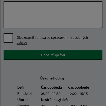
Oboznámil som sa so
spracúvaním osobných
údajov
Google reCaptcha Response
Odoslať správu
Úradné hodiny:
Deň
Čas doobeda
Čas poobede
Pondelok:
08:00 - 11:30
12:00 - 15:15
Utorok:
Nestránkový deň
Streda:
08:00 - 11:30
12:00 - 16:45