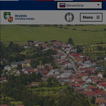
Slovenčina
Hruštín
Menu
Oficiálna stránka