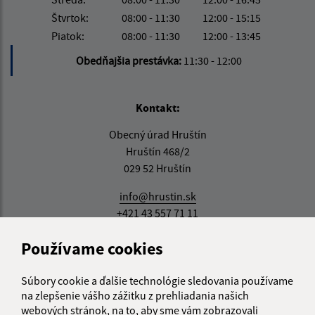
Štvrtok:
08:00 - 11:30
12:00 - 15:15
Piatok:
08:00 - 11:30
12:00 - 13:45
Obedňajšia prestávka:
11:30 - 12:00
Kontakt:
Obecný úrad Hruštín
Hruštín 468/2
029 52 Hruštín
info@hrustin.sk
+421 43 557 71 11
IČO: 00314501
Používame cookies
Súbory cookie a ďalšie technológie sledovania používame
na zlepšenie vášho zážitku z prehliadania našich
webových stránok, na to, aby sme vám zobrazovali