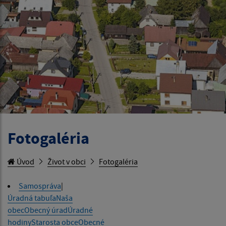
Fotogaléria
Úvod
Život v obci
Fotogaléria
Samospráva
|
Úradná tabuľa
Naša
obec
Obecný úrad
Úradné
hodiny
Starosta obce
Obecné