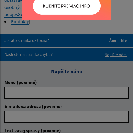
osobných
údajov
Súbory cookies
Kontakty
|
Je táto stránka užitočná?
Áno
Nie
Boli tieto 
Boli 
Našli ste na stránke chybu?
Napíšte nám
Napíšte nám:
Meno (povinné)
E-mailová adresa (povinné)
Text vašej správy (povinné)