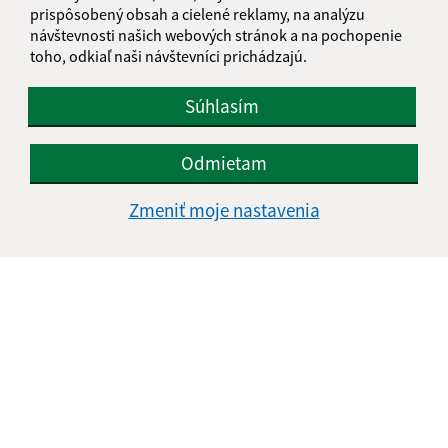
prispôsobený obsah a cielené reklamy, na analýzu
návštevnosti našich webových stránok a na pochopenie
toho, odkiaľ naši návštevníci prichádzajú.
Súhlasím
Odmietam
Zmeniť moje nastavenia
Informácie o stránke:
Vyhlásenie o prístupnosti
Autorské práva
Ochrana osobných údajov
Navigácia:
Vytlačiť aktuálnu stránku