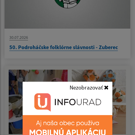
30.07.2026
50. Podroháčske folklórne slávnosti - Zuberec
Nezobrazovať