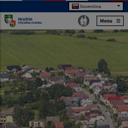
Slovenčina
Hruštín
Menu
Oficiálna stránka