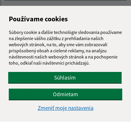
E-mailová adresa (povinné)
Používame cookies
Text vašej správy (povinné)
Súbory cookie a ďalšie technológie sledovania používame
na zlepšenie vášho zážitku z prehliadania našich
webových stránok, na to, aby sme vám zobrazovali
prispôsobený obsah a cielené reklamy, na analýzu
návštevnosti našich webových stránok a na pochopenie
toho, odkiaľ naši návštevníci prichádzajú.
Súhlasím
Oboznámil som sa so
spracúvaním osobných
údajov
Odmietam
Google reCaptcha Response
Odoslať správu
Zmeniť moje nastavenia
Úradné hodiny: