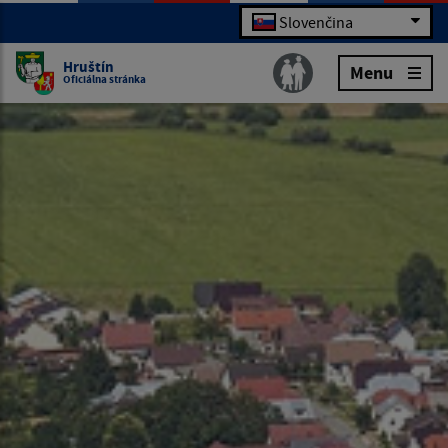
Slovenčina
Hruštín
Menu
Oficiálna stránka