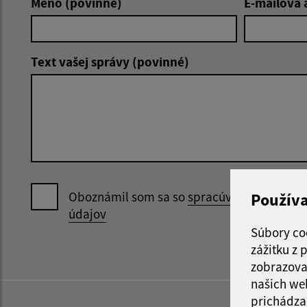
Meno (povinné)
E-mailová 
Text vašej správy (povinné)
Oboznámil som sa so
spracúvaním osobný
Použív
údajov
Súbory co
zážitku z
zobrazova
našich we
prichádza