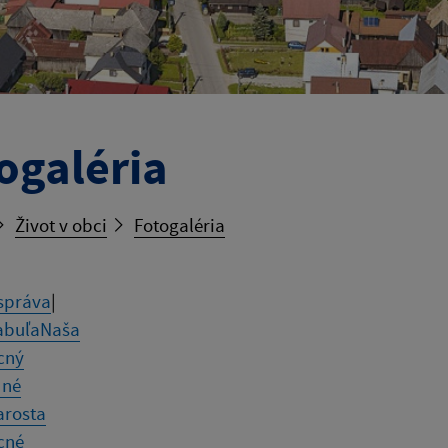
ogaléria
Život v obci
Fotogaléria
správa
|
abuľa
Naša
cný
dné
arosta
cné