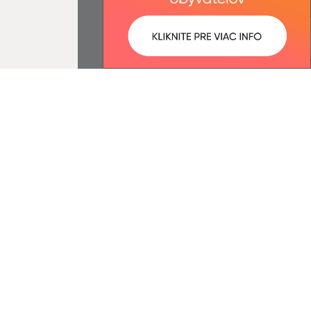
ované:
Správca obsahu:
07:34 hod.
Správca obsahu je Obec Hruštín.
Vytvorené v súlade s
Jednotným
dizajn manuálom elektronických
služieb.