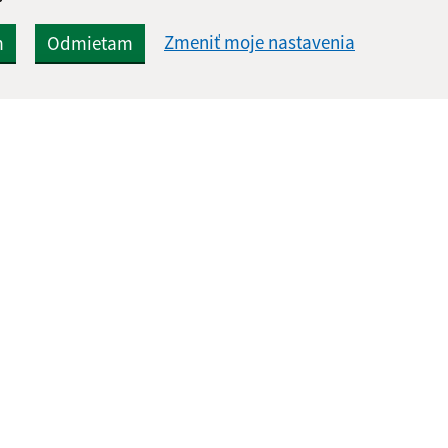
Zmeniť moje nastavenia
m
Odmietam
Rýchle odkazy:
Aktualiz
nku
Aktuality
05.08.2026 
Naša obec
RSS
História
Fotogaléria