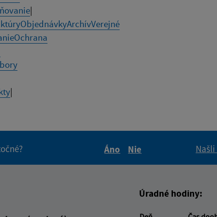
jňovanie
|
ktúry
Objednávky
Archív
Verejné
anie
Ochrana
h
bory
kty
|
itočné?
Našli
Áno
Nie
Boli tieto informácie pre 
Boli tieto informáci
Úradné hodiny:
Deň
Čas doo