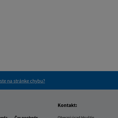
 ste na stránke chybu?
vás užitočné?
e pre vás užitočné?
Kontakt:
Obecný úrad Hruštín
beda
Čas poobede