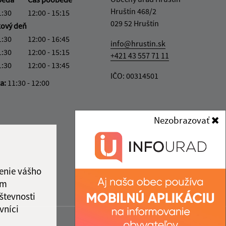
Hruštín 468/2
1:30
12:00 - 15:15
029 52 Hruštín
kový deň
1:30
12:00 - 16:45
info@hrustin.sk
1:30
12:00 - 15:15
+421 43 557 71 11
1:30
12:00 - 13:45
IČO: 00314501
ka:
11:30 - 12:00
Nezobrazovať
enie vášho
ám
števnosti
vníci