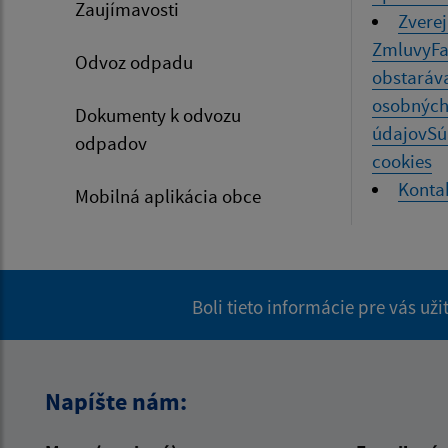
Zaujímavosti
Zvere
Zmluvy
Fa
Odvoz odpadu
obstaráv
osobnýc
Dokumenty k odvozu
údajov
Sú
odpadov
cookies
Konta
Mobilná aplikácia obce
Boli tieto informácie pre vás už
Napíšte nám: