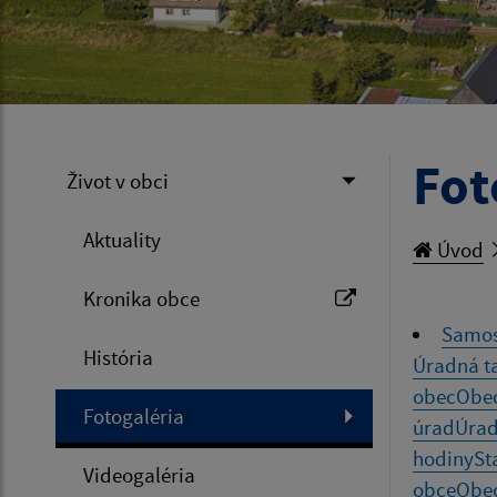
Fot
Život v obci
Aktuality
Úvod
Kronika obce
Samo
História
Úradná t
obec
Obe
Fotogaléria
úrad
Úra
hodiny
St
Videogaléria
obce
Obe