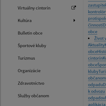
zastupite
Virtuálny cintorín
kontrolór
protispol
Kultúra
činnosti
D
obce
Bulletin obce
Život 
Aktuality
Športové kluby
obce
Hist
Turizmus
cintorín
K
obce
Špor
Organizácie
kluby
Tur
občanom
Zdravotníctvo
odpadu
D
k odvozu
Služby občanom
odpadov
aplikácia