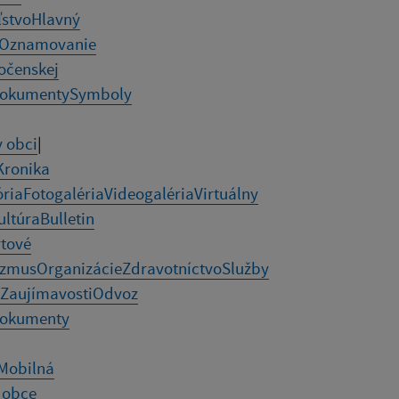
ľstvo
Hlavný
Oznamovanie
očenskej
okumenty
Symboly
v obci
|
Kronika
ória
Fotogaléria
Videogaléria
Virtuálny
ultúra
Bulletin
tové
izmus
Organizácie
Zdravotníctvo
Služby
Zaujímavosti
Odvoz
okumenty
Mobilná
 obce