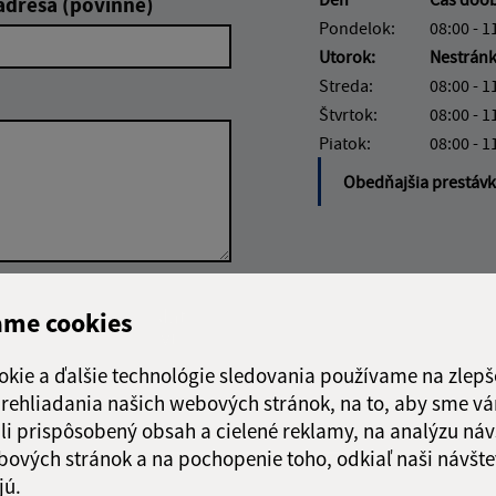
adresa (povinné)
Pondelok:
08:00 - 1
Utorok:
Nestrán
Streda:
08:00 - 1
Štvrtok:
08:00 - 1
Piatok:
08:00 - 1
Obedňajšia prestáv
Google reCaptcha Response
Odoslať
ch
ame cookies
správu
okie a ďalšie technológie sledovania používame na zlepš
 prehliadania našich webových stránok, na to, aby sme v
li prispôsobený obsah a cielené reklamy, na analýzu náv
bových stránok a na pochopenie toho, odkiaľ naši návšte
jú.