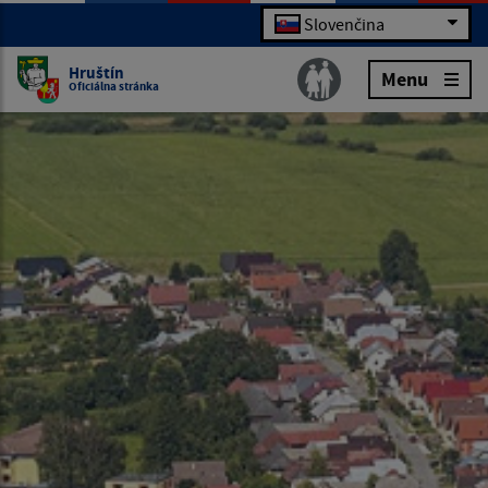
Slovenčina
Hruštín
Menu
Oficiálna stránka