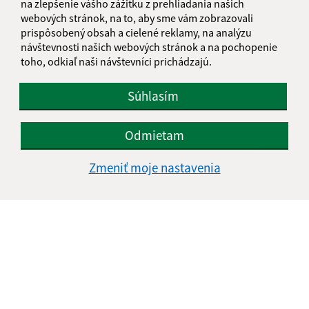
na zlepšenie vášho zážitku z prehliadania našich
webových stránok, na to, aby sme vám zobrazovali
prispôsobený obsah a cielené reklamy, na analýzu
návštevnosti našich webových stránok a na pochopenie
Text vašej správy (povinné)
toho, odkiaľ naši návštevníci prichádzajú.
Súhlasím
Odmietam
Zmeniť moje nastavenia
Oboznámil som sa so
spracúvaním osobných
údajov
Google reCaptcha Response
Odoslať správu
Úradné hodiny: