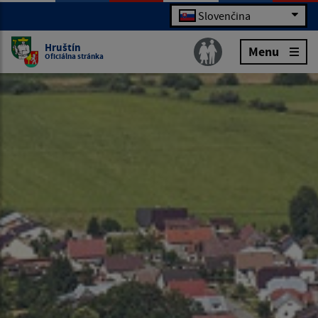
Slovenčina
Hruštín
Menu
Oficiálna stránka