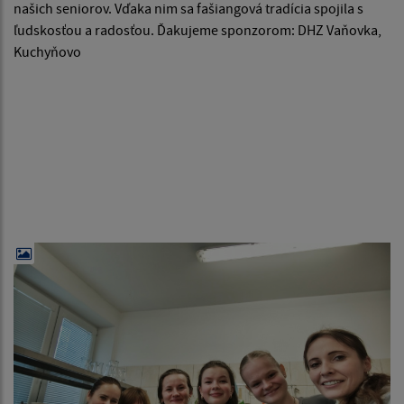
našich seniorov. Vďaka nim sa fašiangová tradícia spojila s
ľudskosťou a radosťou. Ďakujeme sponzorom: DHZ Vaňovka,
Kuchyňovo
Úprimné poďakovanie všetkým, ktorí sa
podieľali na príprave tejto milej akcie. Za ich
ochotu, čas a krásnu myšlienku potešiť našich
seniorov. Vďaka nim sa fašiangová tradícia
spojila s ľudskosťou a radosťou. Ďakujeme
sponzorom: DHZ