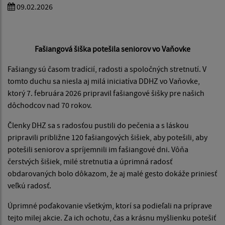
09.02.2026
Fašiangová šiška potešila senior
Fašiangová šiška potešila seniorov vo Vaňovke
Fašiangy sú časom tradícií, radosti a spoločných stretnutí. V
tomto duchu sa niesla aj milá iniciatíva DDHZ vo Vaňovke,
ktorý 7. februára 2026 pripravil fašiangové šišky pre našich
dôchodcov nad 70 rokov.
Členky DHZ sa s radosťou pustili do pečenia a s láskou
pripravili približne 120 fašiangových šišiek, aby potešili, aby
potešili seniorov a spríjemnili im fašiangové dni. Vôňa
čerstvých šišiek, milé stretnutia a úprimná radosť
obdarovaných bolo dôkazom, že aj malé gesto dokáže priniesť
veľkú radosť.
Úprimné poďakovanie všetkým, ktorí sa podieľali na príprave
tejto milej akcie. Za ich ochotu, čas a krásnu myšlienku potešiť