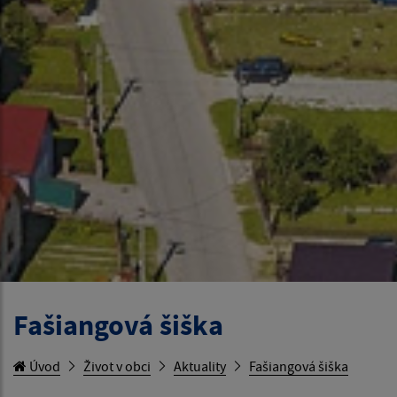
Fašiangová šiška
Úvod
Život v obci
Aktuality
Fašiangová šiška