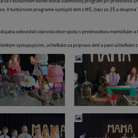
a sa v kultúrnom dome konal slávnostný program pri príležitosti Dň
ce. V kultúrnom programe vystúpili deti z MŠ, žiaci zo ZŠ a skupina T
.
odujatia odovzdali starosta obce spolu s prednostkou mamičkám a
etkým vystupujúcim, učiteľkám za prípravu detí a pani učiteľkám z