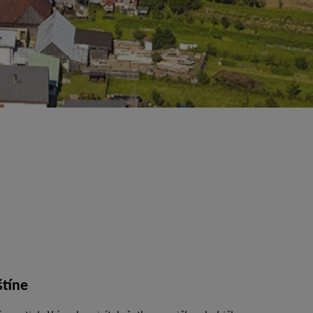
štíne