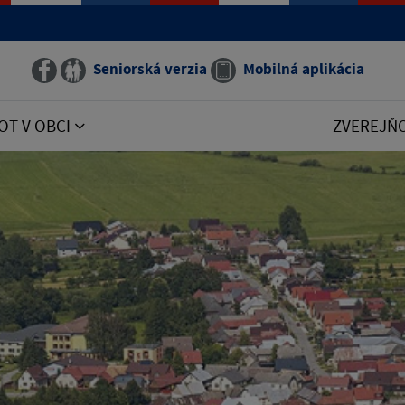
Seniorská verzia
Mobilná aplikácia
OT V OBCI
ZVEREJŇ