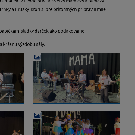
a matiek. V úvode privítal všetky mamičky a babičky
rnky a Hrušky, ktorí si pre prítomných pripravili milé
 babičkám sladký darček ako poďakovanie.
a krásnu výzdobu sály.