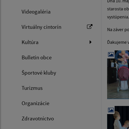
Dňa 10. máj
starosta ob
Videogaléria
vystúpenia
Virtuálny cintorín
Na záver p
Kultúra
Ďakujeme vš
Bulletin obce
Športové kluby
Turizmus
Organizácie
Zdravotníctvo