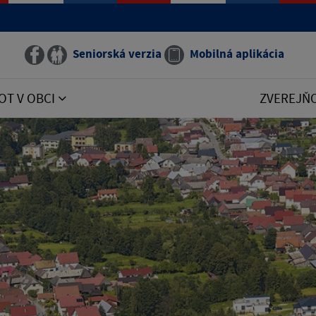
Seniorská verzia
Mobilná aplikácia
OT V OBCI
ZVEREJŇ