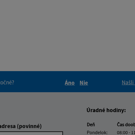
itočné?
Našli
Áno
Nie
Boli tieto informácie pre 
Boli tieto informáci
Úradné hodiny:
Deň
Čas doo
adresa (povinné)
Pondelok:
08:00 - 1