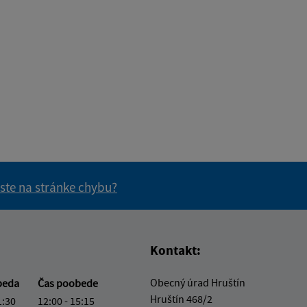
 ste na stránke chybu?
vás užitočné?
e pre vás užitočné?
Kontakt:
Obecný úrad Hruštín
beda
Čas poobede
Hruštín 468/2
1:30
12:00 - 15:15