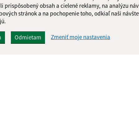
li prispôsobený obsah a cielené reklamy, na analýzu náv
bových stránok a na pochopenie toho, odkiaľ naši návšte
jú.
Zmeniť moje nastavenia
m
Odmietam
Rýchle odkazy:
Aktualiz
nku
Aktuality
05.08.2026 
Naša obec
RSS
História
Fotogaléria