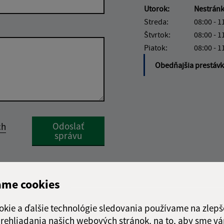
Utorok:
Nestrán
Streda:
08:00 - 1
Štvrtok:
08:00 - 1
Piatok:
08:00 - 1
Obedňajšia prestáv
Google reCaptcha Response
Odoslať
ch
správu
ame cookies
okie a ďalšie technológie sledovania používame na zlepš
 prehliadania našich webových stránok, na to, aby sme v