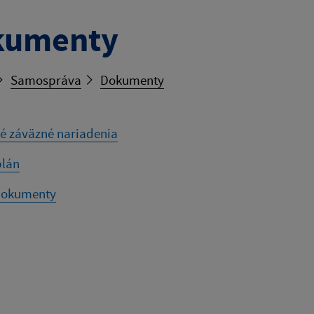
kumenty
Samospráva
Dokumenty
é záväzné nariadenia
lán
dokumenty