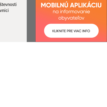
števnosti
vníci
ované:
Správca obsahu:
07:34 hod.
Správca obsahu je Obec Hruštín.
Vytvorené v súlade s
Jednotným
dizajn manuálom elektronických
služieb.