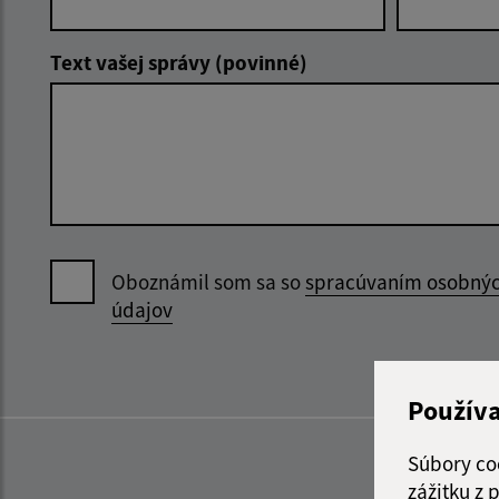
Text vašej správy (povinné)
Oboznámil som sa so
spracúvaním osobný
údajov
Použív
Súbory co
zážitku z