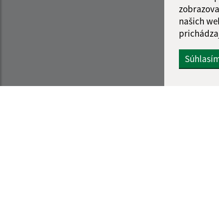
zobrazova
našich we
prichádza
Súhlasí
Informácie o stránke:
Navigácia:
Vyhlásenie o prístupnosti
Vytlačiť aktuálnu strá
Autorské práva
Mapa stránok
Ochrana osobných údajov
Cookies