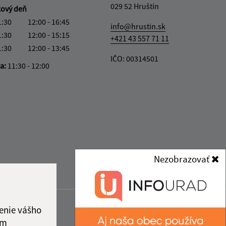
029 52 Hruštín
kový deň
1:30
12:00 - 16:45
info@hrustin.sk
1:30
12:00 - 15:15
+421 43 557 71 11
1:30
12:00 - 13:45
IČO: 00314501
ka:
11:30 - 12:00
Nezobrazovať
enie vášho
ám