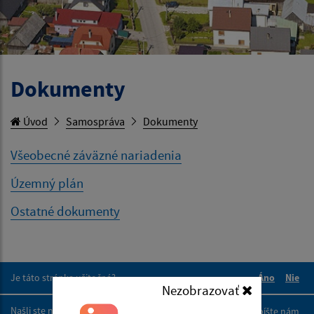
Dokumenty
Úvod
Samospráva
Dokumenty
Všeobecné záväzné nariadenia
Územný plán
Ostatné dokumenty
Je táto stránka užitočná?
Áno
Nie
Nezobrazovať
Boli tieto 
Boli 
Našli ste na stránke chybu?
Napíšte nám