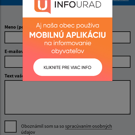
Napíšte nám:
Meno (povinné)
E-mailová adresa (povinné)
Text vašej správy (povinné)
Oboznámil som sa so
spracúvaním osobných
údajov