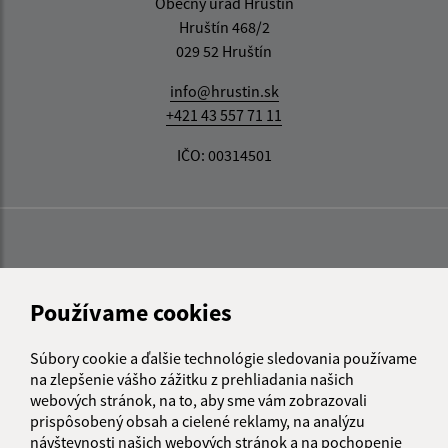
Obecný úrad Hruštín
Hruštín 468/2
029 52 Hruštín
info@hrustin.sk
+421 43 557 71 11
IČO: 00314501
Používame cookies
Súbory cookie a ďalšie technológie sledovania používame
na zlepšenie vášho zážitku z prehliadania našich
webových stránok, na to, aby sme vám zobrazovali
prispôsobený obsah a cielené reklamy, na analýzu
návštevnosti našich webových stránok a na pochopenie