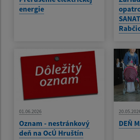
energie
opatro
SANAT
Rabči
01.06.2026
20.05.202
Oznam - nestránkový
DEŇ M
deň na OcÚ Hruštín