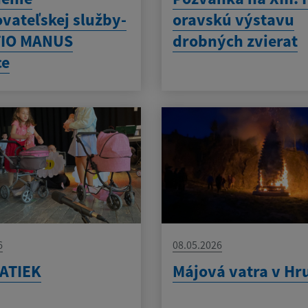
vateľskej služby-
oravskú výstavu
IO MANUS
drobných zvierat
ce
6
08.05.2026
ATIEK
Májová vatra v Hr