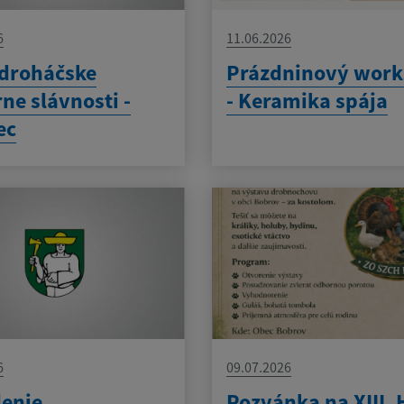
6
11.06.2026
odroháčske
Prázdninový wor
rne slávnosti -
- Keramika spája
ec
6
09.07.2026
denie
Pozvánka na XIII.