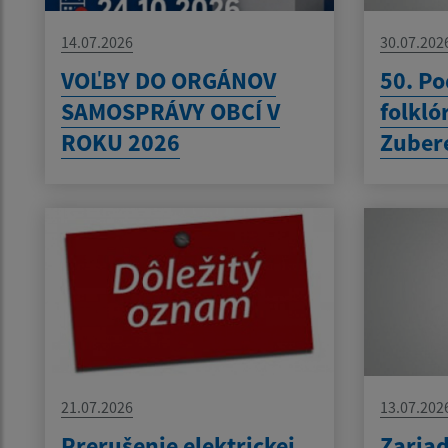
14.07.2026
30.07.202
VOĽBY DO ORGÁNOV
50. P
SAMOSPRÁVY OBCÍ V
folkló
ROKU 2026
Zuber
21.07.2026
13.07.202
Prerušenie elektrickej
Zaria