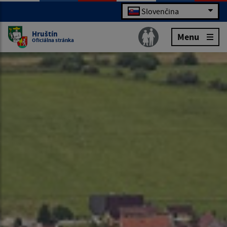
Slovenčina
Hruštín
Menu
Oficiálna stránka