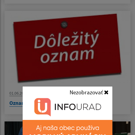
Nezobrazovať
01.06.2026
Oznam - nestránkový deň na OcÚ Hruštín