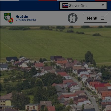
Slovenčina
Hruštín
Menu
Oficiálna stránka