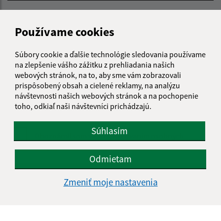
E-mailová adresa (povinné)
Používame cookies
Text vašej správy (povinné)
Súbory cookie a ďalšie technológie sledovania používame
na zlepšenie vášho zážitku z prehliadania našich
webových stránok, na to, aby sme vám zobrazovali
prispôsobený obsah a cielené reklamy, na analýzu
návštevnosti našich webových stránok a na pochopenie
toho, odkiaľ naši návštevníci prichádzajú.
Súhlasím
Oboznámil som sa so
spracúvaním osobných
údajov
Odmietam
Google reCaptcha Response
Odoslať správu
Zmeniť moje nastavenia
Úradné hodiny: