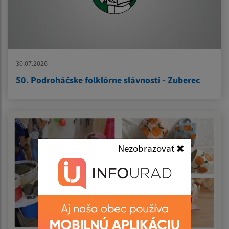
30.07.2026
50. Podroháčske folklórne slávnosti - Zuberec
Nezobrazovať