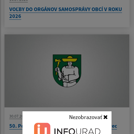
VOĽBY DO ORGÁNOV SAMOSPRÁVY OBCÍ V ROKU
2026
30.07.2026
Nezobrazovať
50. Podroháčske folklórne slávnosti - Zuberec