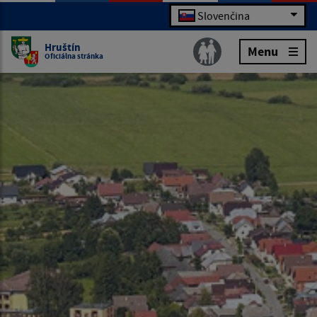
Slovenčina
Hruštín
Menu
Oficiálna stránka