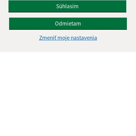
Súhlasím
Odmietam
Oboznámil som sa so
spracúvaním osobných
údajov
Zmeniť moje nastavenia
Google reCaptcha Response
Odoslať správu
Úradné hodiny:
Deň
Čas doobeda
Čas poobede
Pondelok:
08:00 - 11:30
12:00 - 15:15
Utorok:
Nestránkový deň
Streda:
08:00 - 11:30
12:00 - 16:45
Štvrtok:
08:00 - 11:30
12:00 - 15:15
Piatok:
08:00 - 11:30
12:00 - 13:45