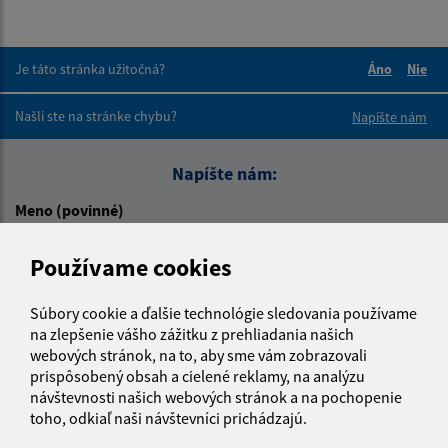
Je táto stránka užitočná?
Áno
Nie
Boli tieto 
Boli 
Našli ste na stránke chybu?
Napíšte nám
Napíšte nám:
Meno (povinné)
Používame cookies
E-mailová adresa (povinné)
Súbory cookie a ďalšie technológie sledovania používame
na zlepšenie vášho zážitku z prehliadania našich
webových stránok, na to, aby sme vám zobrazovali
Text vašej správy (povinné)
prispôsobený obsah a cielené reklamy, na analýzu
návštevnosti našich webových stránok a na pochopenie
toho, odkiaľ naši návštevníci prichádzajú.