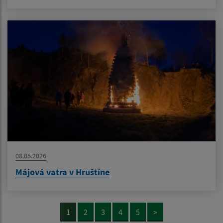
08.05.2026
Májová vatra v Hruštíne
1
2
3
4
5
>